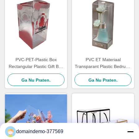
PVC-PET-Plastic Box
PVC ET Materiaal
Rectangular Plastic Gift Box
Transparant Plastic Bedrukte
Geschikt voor cadeautjes
PVC Doos Display
Transparent Display
Ga Nu Praten.
Verpakking Opvouwbare
Ga Nu Praten.
Packaging Box
Transparante Plastic
Displaydozen
domaindemo-377569