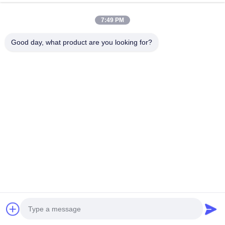
7:49 PM
Transparante PET Heldere
Eenvoudige Opvouwbare
Good day, what product are you looking for?
Plastic Gunstdozen Handtas
PET PVC Draagtas
Aanpasbare PVC Doos
Transparante Plastic PVC
Ga Nu Praten.
Doos Cadeauverpakking Met
Ga Nu Praten.
Handvat
Snel contact
Adres
Telefoon
0086-13925890295
E-mail
samson@dekunys.com