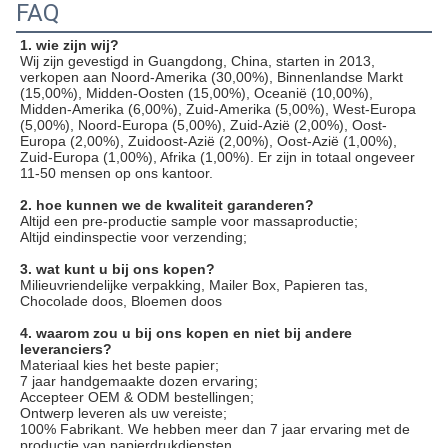
FAQ
1. wie zijn wij?
Wij zijn gevestigd in Guangdong, China, starten in 2013, 
verkopen aan Noord-Amerika (30,00%), Binnenlandse Markt 
(15,00%), Midden-Oosten (15,00%), Oceanië (10,00%), 
Midden-Amerika (6,00%), Zuid-Amerika (5,00%), West-Europa 
(5,00%), Noord-Europa (5,00%), Zuid-Azië (2,00%), Oost-
Europa (2,00%), Zuidoost-Azië (2,00%), Oost-Azië (1,00%), 
Zuid-Europa (1,00%), Afrika (1,00%). Er zijn in totaal ongeveer 
11-50 mensen op ons kantoor.
2. hoe kunnen we de kwaliteit garanderen?
Altijd een pre-productie sample voor massaproductie;
Altijd eindinspectie voor verzending;
3. wat kunt u bij ons kopen?
Milieuvriendelijke verpakking, Mailer Box, Papieren tas, 
Chocolade doos, Bloemen doos
4. waarom zou u bij ons kopen en niet bij andere 
leveranciers?
Materiaal kies het beste papier;

7 jaar handgemaakte dozen ervaring;

Accepteer OEM & ODM bestellingen;

Ontwerp leveren als uw vereiste;

100% Fabrikant. We hebben meer dan 7 jaar ervaring met de 
productie van papierdrukdiensten.