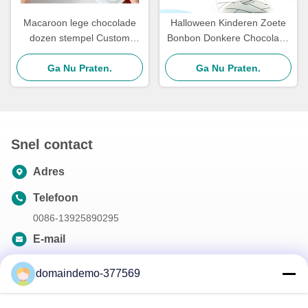
Macaroon lege chocolade
Halloween Kinderen Zoete
dozen stempel Custom
Bonbon Donkere Chocolade
Valentijnsdag chocolade
Geschenkdoos Truffeldozen
Ga Nu Praten.
doos
Bulkverpakking
Ga Nu Praten.
Snel contact
Adres
Telefoon
0086-13925890295
E-mail
samson@dekunys.com
domaindemo-377569