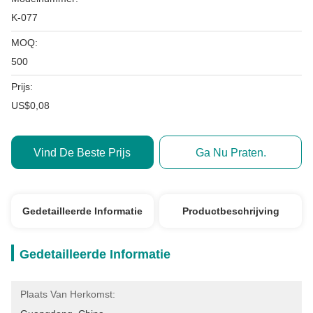
K-077
MOQ:
500
Prijs:
US$0,08
Vind De Beste Prijs
Ga Nu Praten.
Gedetailleerde Informatie
Productbeschrijving
Gedetailleerde Informatie
Plaats Van Herkomst: