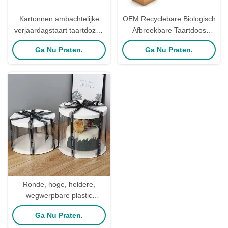
Kartonnen ambachtelijke
OEM Recyclebare Biologisch
verjaardagstaart taartdozen
Afbreekbare Taartdoos
in bulk op maat gemaakte
Kraftpapier Bakkerijdozen
Ga Nu Praten.
Ga Nu Praten.
verpakkingsdoos
Voor Gebak Verpakking
Ronde, hoge, heldere,
wegwerpbare plastic
taartcadeau doos,
Ga Nu Praten.
doorzichtig voor bruiloft en