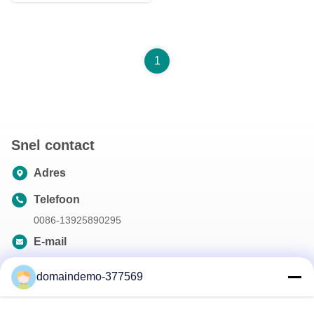
verjaardag
1
Snel contact
Adres
Telefoon
0086-13925890295
E-mail
samson@dekunys.com
domaindemo-377569
Onze Nieuwsbrief