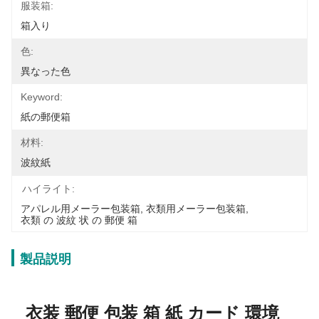
服装箱:
箱入り
色:
異なった色
Keyword:
紙の郵便箱
材料:
波紋紙
ハイライト:
アパレル用メーラー包装箱
, 
衣類用メーラー包装箱
, 
衣類 の 波紋 状 の 郵便 箱
製品説明
衣装 郵便 包装 箱 紙 カード 環境