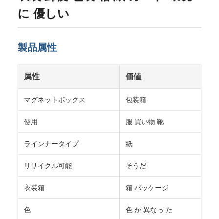
に 優しい
製品属性
属性
価値
マグネットボックス
包装箱
使用
服 買い物 靴
ラインナータイプ
紙
リサイクル可能
そうだ
衣装箱
箱 パッケージ
色
色 が 異なっ た