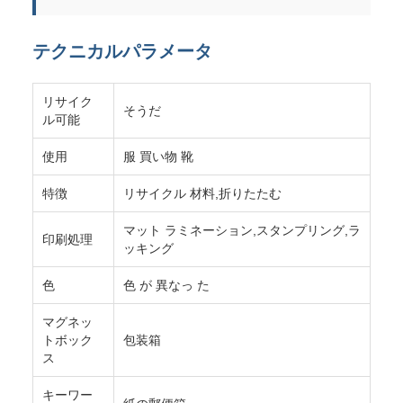
テクニカルパラメータ
リサイク
そうだ
ル可能
使用
服 買い物 靴
特徴
リサイクル 材料,折りたたむ
マット ラミネーション,スタンプリング,ラ
印刷処理
ッキング
色
色 が 異なっ た
マグネッ
トボック
包装箱
ス
キーワー