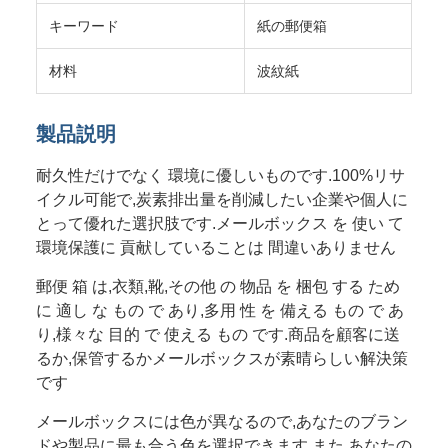
キーワード
紙の郵便箱
材料
波紋紙
製品説明
耐久性だけでなく 環境に優しいものです.100%リサ
イクル可能で,炭素排出量を削減したい企業や個人に
とって優れた選択肢です.メールボックス を 使い て
環境保護に 貢献していることは 間違いありません
郵便 箱 は,衣類,靴,その他 の 物品 を 梱包 する ため
に 適し な もの で あり,多用 性 を 備える もの で あ
り,様々な 目的 で 使える もの です.商品を顧客に送
るか,保管するかメールボックスが素晴らしい解決策
です
メールボックスには色が異なるので,あなたのブラン
ドや製品に最も合う色を選択できます.また,あなたの