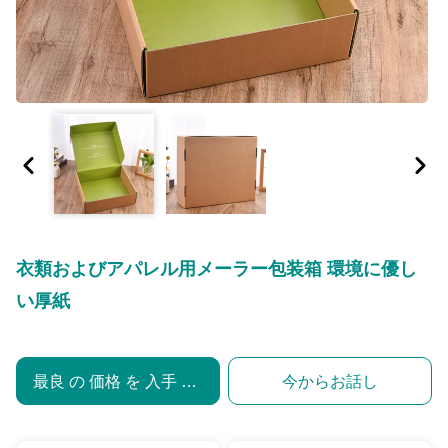
衣類およびアパレル用メーラー包装箱 環境に優し
い厚紙
最良 の 価格 を 入手 する
今からお話し