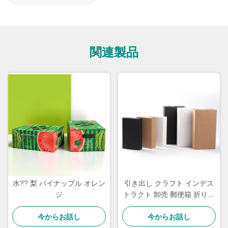
関連製品
水?? 梨 パイナップル オレン
引き出し クラフト インデス
ジ
トラクト 卸売 郵便箱 折りた
たみ 荷物 下着 靴下
今からお話し
今からお話し