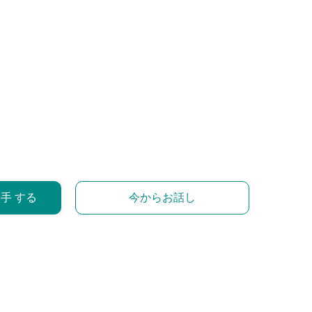
入手 する
今からお話し