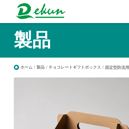
製品
ホーム
/
製品
/
チョコレートギフトボックス
/
固定型防流用