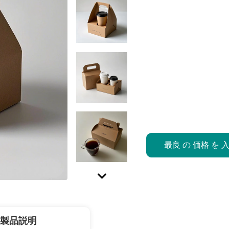
最良 の 価格 を 
製品説明