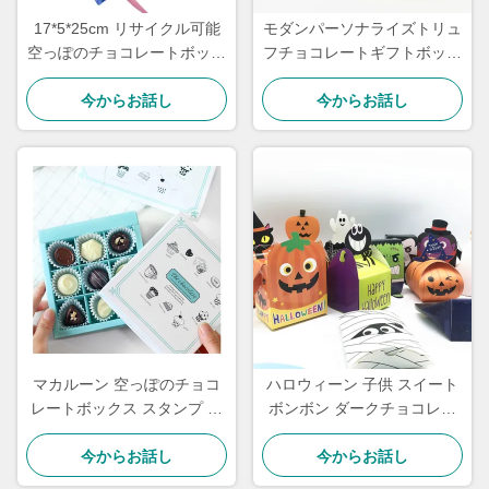
17*5*25cm リサイクル可能
モダンパーソナライズトリュ
空っぽのチョコレートボック
フチョコレートギフトボック
ス カスタム ドラワータイプ
ス 紙製スライド引き出し
今からお話し
紙板分割器
今からお話し
CMYK印刷
マカルーン 空っぽのチョコ
ハロウィーン 子供 スイート
レートボックス スタンプ カ
ボンボン ダークチョコレー
スタム バレンタインデー チ
ト ギフトボックス トリュフ
ョコレートボックス
今からお話し
ボックス バルク包装
今からお話し