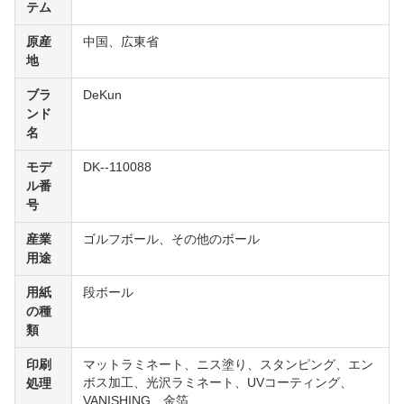
テム
原産
中国、広東省
地
ブラ
DeKun
ンド
名
モデ
DK--110088
ル番
号
産業
ゴルフボール、その他のボール
用途
用紙
段ボール
の種
類
印刷
マットラミネート、ニス塗り、スタンピング、エン
ボス加工、光沢ラミネート、UVコーティング、
処理
VANISHING、金箔