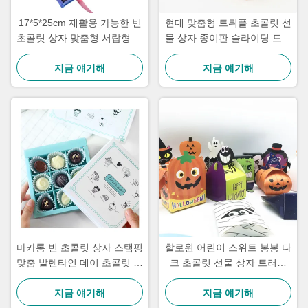
17*5*25cm 재활용 가능한 빈
현대 맞춤형 트뤼플 초콜릿 선
초콜릿 상자 맞춤형 서랍형 판
물 상자 종이판 슬라이딩 드로
지 칸막이
이 CMYK 인쇄
지금 얘기해
지금 얘기해
마카롱 빈 초콜릿 상자 스탬핑
할로윈 어린이 스위트 봉봉 다
맞춤 발렌타인 데이 초콜릿 상
크 초콜릿 선물 상자 트러플
자
상자 대량 포장
지금 얘기해
지금 얘기해