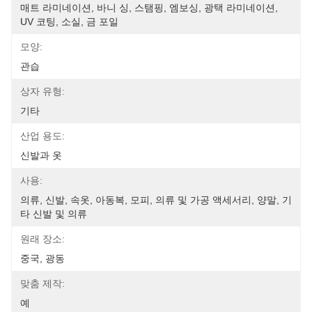
매트 라미네이션, 바니 싱, 스탬핑, 엠보싱, 광택 라미네이션, 
UV 코팅, 소실, 금 포일
모양:
관습
상자 유형:
기타
산업 용도:
신발과 옷
사용:
의류, 신발, 속옷, 아동복, 모피, 의류 및 가공 액세서리, 양말, 기
타 신발 및 의류
원래 장소:
중국, 광동
맞춤 제작:
예