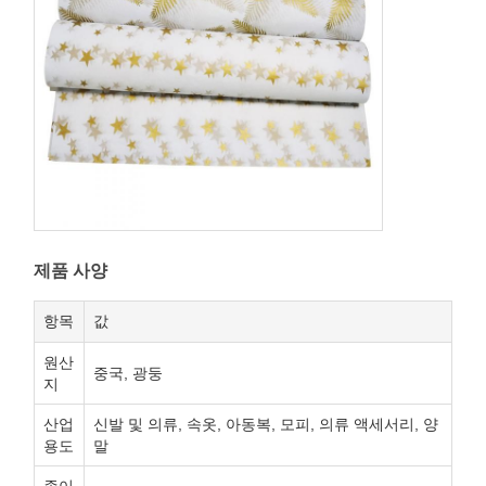
제품 사양
항목
값
원산
중국, 광둥
지
산업
신발 및 의류, 속옷, 아동복, 모피, 의류 액세서리, 양
용도
말