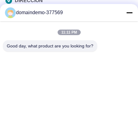
DIRECCIÓN
Tel
domaindemo-377569
0086-13925890295
El correo electrónico
11:11 PM
samson@dekunys.com
Good day, what product are you looking for?
Nuestro boletín
Suscríbete a nuestro boletín para obtener descuentos y más.