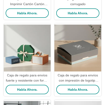
Imprimir Cartón Cartón
corrugado
Cartón de regalo con
Habla Ahora.
Habla Ahora.
logotipo Cartón cartón de
colores
Caja de regalo para envíos
Caja de regalo para envíos
fuerte y resistente con forma
con impresión de logotipo
personalizada disponible en
personalizada y forma
Habla Ahora.
Habla Ahora.
pedidos a granel para
personalizada para un
empaques de regalo
embalaje elegante