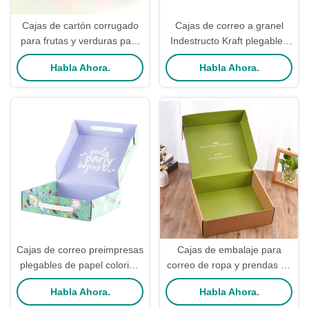
Cajas de cartón corrugado
Cajas de correo a granel
para frutas y verduras para
Indestructo Kraft plegables
sandía, pera, piña, naranja
para envío de ropa interior y
Habla Ahora.
Habla Ahora.
calcetines
Cajas de correo preimpresas
Cajas de embalaje para
plegables de papel colorido
correo de ropa y prendas de
Cajas de correo de cartón
vestir de cartón ecológico
Habla Ahora.
Habla Ahora.
corrugado para vestidos