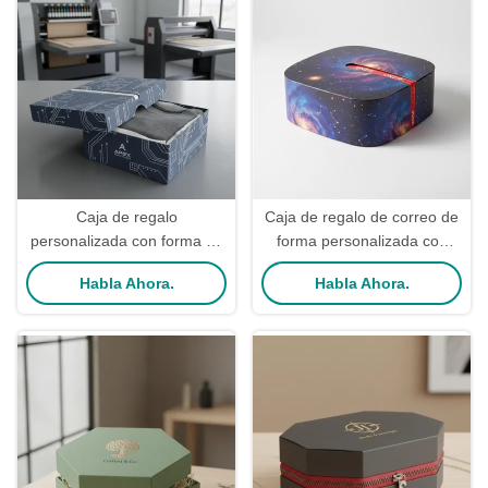
Caja de regalo
Caja de regalo de correo de
personalizada con forma de
forma personalizada con
correo con cremallera
impresión avanzada y cierre
Habla Ahora.
Habla Ahora.
desmontable y equipo de
desmontable para un
impresión avanzado para
embalaje seguro
embalaje de ropa