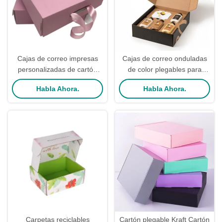
Cajas de correo impresas
Cajas de correo onduladas
personalizadas de cartón
de color plegables para
reciclado Kraft para el
maquillaje 6x4x3
Habla Ahora.
Habla Ahora.
embalaje de ropa de ropa
Carpetas reciclables
Cartón plegable Kraft Cartón