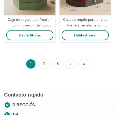
Caja de regalo tipo "mailer"
Caja de regalo para envíos
con impresión de logo
fuerte y resistente con
personalizado, construcción
cremallera desmontable,
Habla Ahora.
Habla Ahora.
fuerte y robusta, y forma
forma personalizada e
personalizada para regalos y
impresión de logotipo
artesanías
personalizado para embalaje
de joyería
1
2
3
Contacto rápido
DIRECCIÓN
Tel