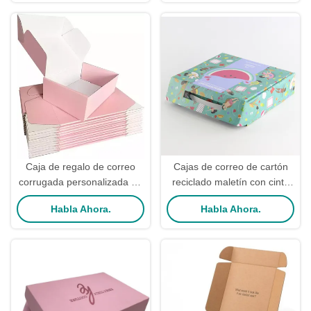
Caja de regalo de correo
Cajas de correo de cartón
corrugada personalizada de
reciclado maletín con cinta
cartón de revestimiento de
de mango Cajas de correo
Habla Ahora.
Habla Ahora.
tipo de cartón Cajas de auto-
impresas ecológicas
elevación