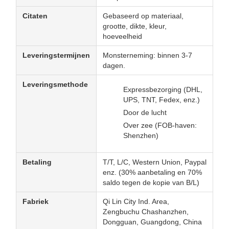
Citaten
Gebaseerd op materiaal,
grootte, dikte, kleur,
hoeveelheid
Leveringstermijnen
Monsterneming: binnen 3-7
dagen.
Leveringsmethode
Expressbezorging (DHL,
UPS, TNT, Fedex, enz.)
Door de lucht
Over zee (FOB-haven:
Shenzhen)
Betaling
T/T, L/C, Western Union, Paypal
enz. (30% aanbetaling en 70%
saldo tegen de kopie van B/L)
Fabriek
Qi Lin City Ind. Area,
Zengbuchu Chashanzhen,
Dongguan, Guangdong, China