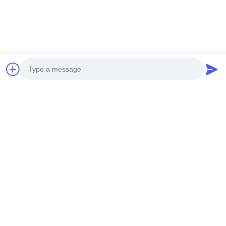
Photo
Video Call
Audio Call