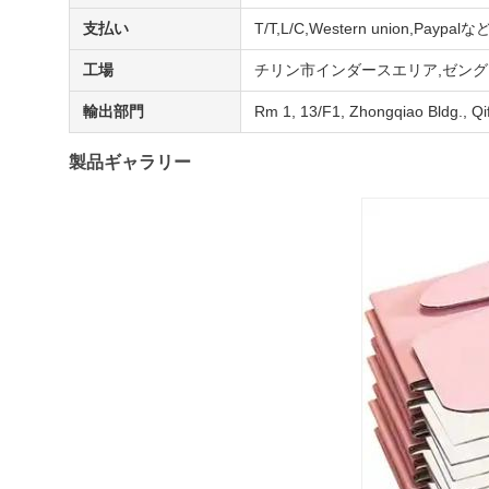
支払い
T/T,L/C,Western union,P
工場
チリン市インダースエリア,ゼングブ
輸出部門
Rm 1, 13/F1, Zhongqiao Bldg.,
製品ギャラリー