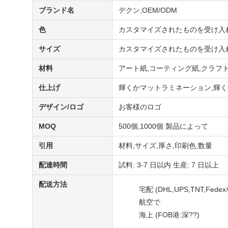
ブランド名
デクン,OEM/ODM
色
カスタマイズされたものを受け入
サイズ
カスタマイズされたものを受け入
材料
アート紙,コーティング紙,クラフ
仕上げ
輝くかマットラミネーション,輝くか
デザイン/ロゴ
お客様のロゴ
MOQ
500個,1000個 製品によって
引用
材料,サイズ,厚さ,印刷色,数量
配達時間
試料: 3-7 日以内 生産: 7 日以上
配送方法
宅配 (DHL,UPS,TNT,Fede
航空で
海上 (FOB港:深??)