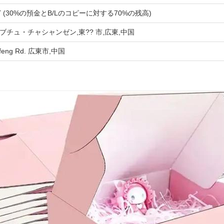
aypalなど (30%の預金とB/Lのコピーに対する70%の残高)
チュ・チャシャンゼン,東?? 市,広東,中国
 Qifeng Rd. 広東市,中国