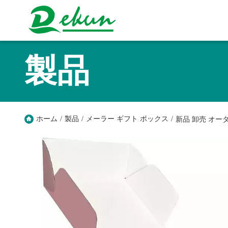
製品
ホーム
/
製品
/
メーラー ギフト ボックス
/
新品 卸売 オー