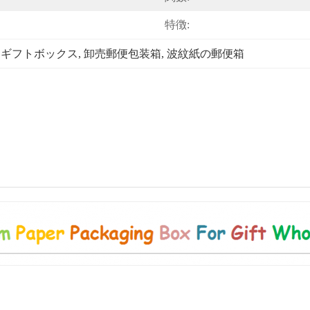
特徴:
ドギフトボックス
, 
卸売郵便包装箱
, 
波紋紙の郵便箱