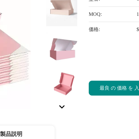
MOQ:
価格:
$
最良 の 価格 を 
製品説明