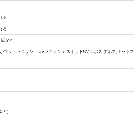
れる
れる
ト紙など
マットラニッシュ,UVラニッシュ,スポットUV,エボス,デボス,ホット
xなど)