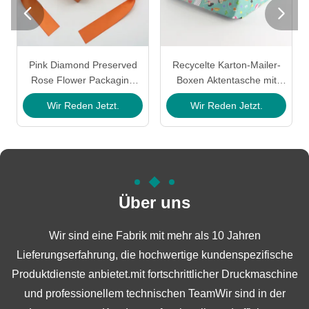


Pink Diamond Preserved
Recycelte Karton-Mailer-
Rose Flower Packaging
Boxen Aktentasche mit
Boxes Bouquet Box
Griffband
Wir Reden Jetzt.
Wir Reden Jetzt.
Handmade
Umweltfreundliche
bedruckte Mailer-Boxen
Über uns
Wir sind eine Fabrik mit mehr als 10 Jahren
Lieferungserfahrung, die hochwertige kundenspezifische
Produktdienste anbietet.mit fortschrittlicher Druckmaschine
und professionellem technischen TeamWir sind in der