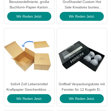
Benutzerdefinierte, große
Großhandel Custom Hot
Buchform-Papier-Karton-
Sale Kreatives buntes
Magnet-Geschenkbox-
Klapppapier Wellkarton
Wir Reden Jetzt.
Wir Reden Jetzt.
Verpackung mit
Verpackung Mailer Box für
Schleifenband für
Kleidung
Handtaschen, Kleidung und
Make-up
6x6x4 Zoll Lebensmittel
Golfball Verpackungskiste mit
Kraftpapier Geschenkbox mit
Fenster für 12 Kugeln Ein
350g recycelbarem Material
Dutzend Kapazität und MOQ
Wir Reden Jetzt.
Wir Reden Jetzt.
für Schokolade und Bäckerei
500pcs