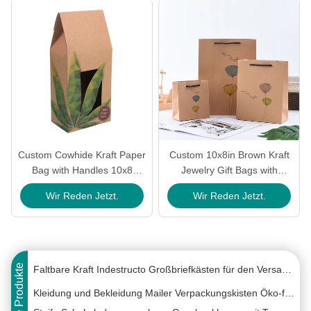
Steifkarton-Kästen, Klappgeschenk-Boxen, Klappmagnetgeschenk-Boxen
Custom Cowhide Kraft Paper
Custom 10x8in Brown Kraft
Orange Karton-Geschenkboxen / Zusammenklappbare Geschenkbox mit Magnetverschluss
Bag with Handles 10x8
Jewelry Gift Bags with
Magnetische, zusammenklappbare rechteckige Karton-Faltschachteln für Party-Weinverpackungen
Inches Recycled Material
Handle
Wir Reden Jetzt.
Wir Reden Jetzt.
Nachhaltige magnetische faltbare Geschenkbox aus schwarzem Papier, faltbare Box aus Karton, flach verpackt
Farbiges Klapppapier, vorgedruckte Postboxen, Karton, Wellpappe, Postboxen für Kleidung
Faltbare Abonnement-farbige Wellpapp-Versandkartons für Make-up 6x4x3
Weitere Produkte
Faltbare Kraft Indestructo Großbriefkästen für den Versand von Unterwäsche und Socken
Kleidung und Bekleidung Mailer Verpackungskisten Öko-freundliche Kartonkarte