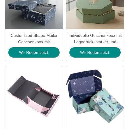
Customized Shape Mailer
Individuelle Geschenkbox mit
Geschenkbox mit
Logodruck, starker und
abnehmbaren
stabiler Konstruktion und
Wir Reden Jetzt.
Wir Reden Jetzt.
Reißverschluss und
angepasster Form für
fortschrittliche Druckgeräte
Geschenke & Handwerk
für Bekleidung Verpackung