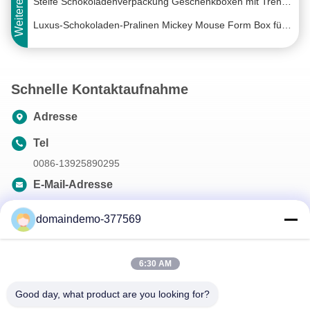
Steife Schokoladenverpackung Geschenkboxen mit Trennern und kundenspezifischem Pantone-Design
Luxus-Schokoladen-Pralinen Mickey Mouse Form Box für den Valentinstag der Mutter
Lebensmittelindustrie Papier Luxus Schokoladen Geschenkbox für Endverpackung Weihnachts Süßigkeiten Geschenkboxen
Makaron leere Schokoladenkisten Stempel Custom Valentinstag Schokoladenkiste
Schnelle Kontaktaufnahme
ODM Bonbon Karton Trüffel Feiertag Schokolade Geschenkboxen mit Kunststoff-Einsatz
Halloween Kinder Süßigkeiten Bonbon Dunkle Schokolade Geschenkbox Trüffelboxen Großverpackung
Adresse
17 * 5 * 25 cm recycelbare leere Schokoladenverpackungen, individuelle Schubladen-Art, Kartontrennwände
Tel
Weihnachtskarton-Schokoladen-Box recycelbares Magnetverschluss
0086-13925890295
Schubladenart CMYK Weihnachten Süße Schachteln Leere Pralinen-Pappe Feiertags-Bonbon-Geschenkboxen
E-Mail-Adresse
CMYK gedruckte Wellpappe Klappgeschenkbox / Rechteckkarton Geschenkbox
samson@dekunys.com
CMYK-Recycling-Geschenkkarton-Faltkarton mit Magnetverschluss für kosmetische Perücke
domaindemo-377569
Recycelte Luxus-Klappgeschenkbox aus stabilem Karton, individuell bedruckt und geprägt
Unser Newsletter
Magnetische, zusammenklappbare rechteckige Karton-Faltschachteln für Party-Weinverpackungen
6:30 AM
Abonnieren Sie unseren Newsletter für Rabatte und mehr.
Nachhaltige magnetische faltbare Geschenkbox aus schwarzem Papier, faltbare Box aus Karton, flach verpackt
Good day, what product are you looking for?
Steifkarton-Kästen, Klappgeschenk-Boxen, Klappmagnetgeschenk-Boxen