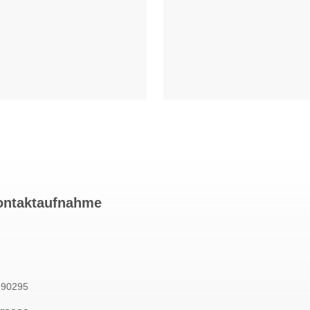
ontaktaufnahme
890295