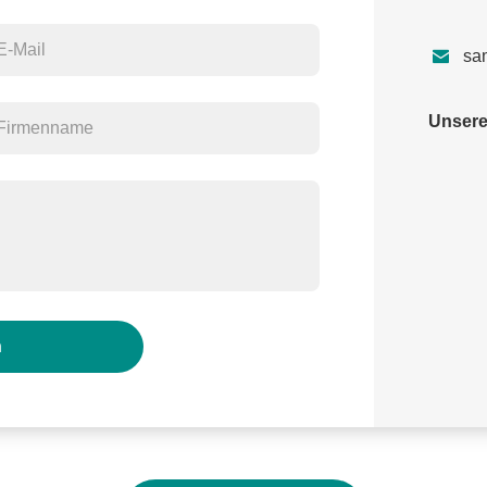

sa
Unsere
n