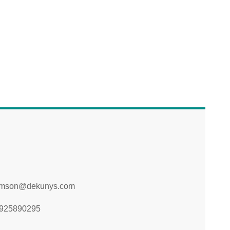
mson@dekunys.com
925890295