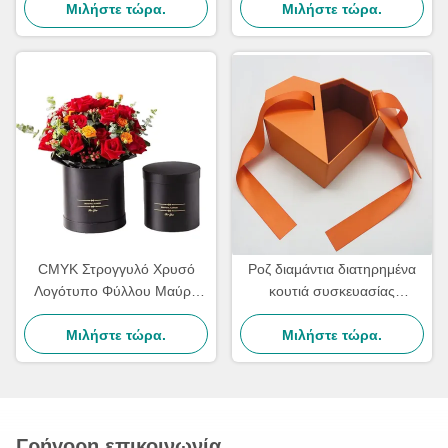
Ημέρα της Μητέρας
Μιλήστε τώρα.
κοσμήματα δώρα
Μιλήστε τώρα.
συσκευασία εξατομικευμένη
CMYK Στρογγυλό Χρυσό
Ροζ διαμάντια διατηρημένα
Λογότυπο Φύλλου Μαύρο
κουτιά συσκευασίας
Κουτί Καπέλου Χειροποίητο
λουλουδιών τριαντάφυλλων
Για Συσκευασία Φρέσκων
Μιλήστε τώρα.
κουτί μπουκέτο χειροποίητο
Μιλήστε τώρα.
Λουλουδιών
Γρήγορη επικοινωνία