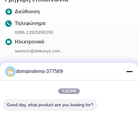
Διεύθυνση
Τηλεφώνημα
0086-13925890295
Ηλεκτρονικό
samson@dekunys.com
domaindemo-377569
Το Δελτίο Ενημέρωσης
Συνδρομηθείτε στο ενημερωτικό μας δελτίο για εκπτώσεις και
7:33 PM
πολλά άλλα.
Good day, what product are you looking for?