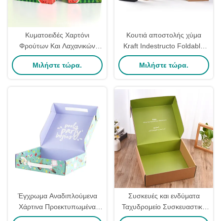
Κυματοειδές Χαρτόνι
Κουτιά αποστολής χύμα
Φρούτων Και Λαχανικών
Kraft Indestructo Foldable
Χαρτοκιβώτια Για Καρπούζι
για αποστολή εσωρούχων
Μιλήστε τώρα.
Μιλήστε τώρα.
Αχλάδι Ανανάς Πορτοκάλι
και καλτσών
Έγχρωμα Αναδιπλούμενα
Συσκευές και ενδύματα
Χάρτινα Προεκτυπωμένα
Ταχυδρομείο Συσκευαστικά
Κουτιά Αλληλογραφίας από
κουτιά Περιβαλλοντικά φιλικά