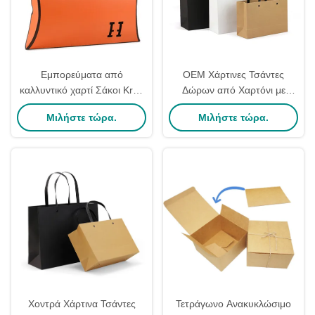
Εμπορεύματα από
OEM Χάρτινες Τσάντες
καλλυντικό χαρτί Σάκοι Kraft
Δώρων από Χαρτόνι με
Σάκοι χονδρικά
Χερούλια για Λιανική
Μιλήστε τώρα.
Μιλήστε τώρα.
Προσαρμοσμένη οθόνη
Πώληση
εκτύπωσης
Χοντρά Χάρτινα Τσάντες
Τετράγωνο Ανακυκλώσιμο