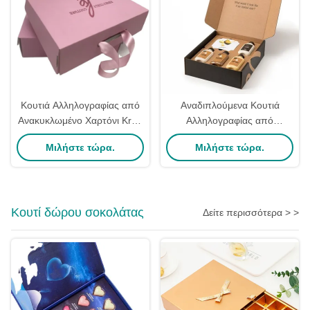
Κουτιά Αλληλογραφίας από
Αναδιπλούμενα Κουτιά
Ανακυκλωμένο Χαρτόνι Kraft
Αλληλογραφίας από
με Εκτύπωση για
Έγχρωμο Κυματοειδές
Μιλήστε τώρα.
Μιλήστε τώρα.
Συσκευασία Ενδυμάτων
Χαρτόνι για Μακιγιάζ 6x4x3
Κουτί δώρου σοκολάτας
Δείτε περισσότερα > >