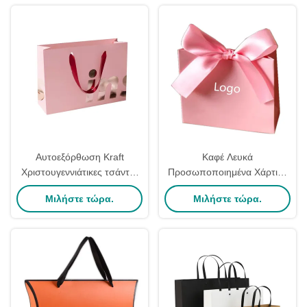
Αυτοεξόρθωση Kraft
Καφέ Λευκά
Χριστουγεννιάτικες τσάντες
Προσωποποιημένα Χάρτινα
δώρων Τυπωμένες
Τσαντάκια Ανακυκλωμένου
Μιλήστε τώρα.
Μιλήστε τώρα.
εμπορικές συσκευασίες
Χαρτιού Kraft Τσάντες
Φεστιβάλ τσάντες δώρων
Αγορών Αλληλογραφίας Τσάι