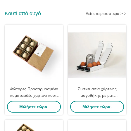
Κουτί από αυγό
Δείτε περισσότερα > >
Φώτορες Προσαρμοσμένο
Συσκευασία χάρτινης
κυματοειδές χαρτόνι κουτί
αυγοθήκης με ματ
αυγών χαρτί καφέ CMYK με
πλαστικοποίηση σε μεγάλες
Μιλήστε τώρα.
Μιλήστε τώρα.
διαχωριστή
ποσότητες, φιλική προς το
περιβάλλον, ανακυκλώσιμη