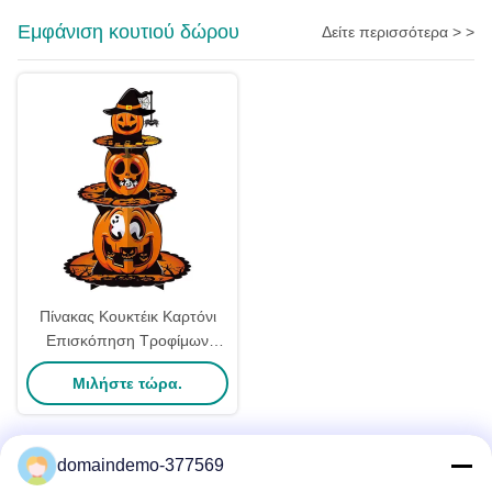
Εμφάνιση κουτιού δώρου
Δείτε περισσότερα > >
Πίνακας Κουκτέικ Καρτόνι
Επισκόπηση Τροφίμων
Στενά Κουτί Πάρτι του
Μιλήστε τώρα.
Χάλογουιν Διπλώσιμο
domaindemo-377569