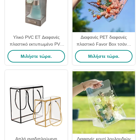
Υλικό PVC ET Διαφανές
Διαφανές PET διαφανές
πλαστικό εκτυπωμένο PVC
πλαστικό Favor Box τσάντα
Box Display Packaging
χειροπέδιου Προσαρμόσιμο
Μιλήστε τώρα.
Μιλήστε τώρα.
Πλαστικό διαφανές πλαστικό
PVC Box
Display Box
Απλή αναδιπλούμενη
Διαφανές κουτί λουλουδιών