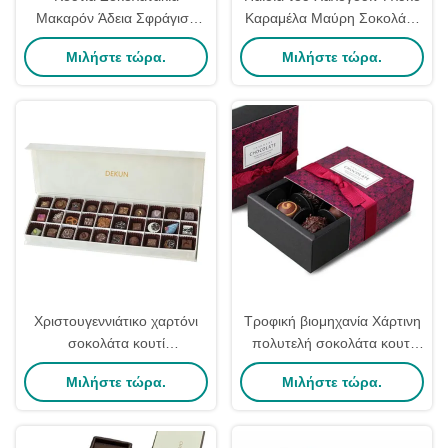
Μακαρόν Άδεια Σφράγιση
Καραμέλα Μαύρη Σοκολάτα
Προσαρμοσμένη
Κουτί δώρων Κουτιά
Μιλήστε τώρα.
Μιλήστε τώρα.
Σοκολατένια Κουτιά Αγίου
Τρούφας Χονδρική
Βαλεντίνου
συσκευασία
Χριστουγεννιάτικο χαρτόνι
Τροφική βιομηχανία Χάρτινη
σοκολάτα κουτί
πολυτελή σοκολάτα κουτί
ανακυκλώσιμο μαγνητικό
δώρο για την τελική
Μιλήστε τώρα.
Μιλήστε τώρα.
κλείδωμα Custom
συσκευασία
Χριστουγεννιάτικα καραμέλες
κουτιά δώρο