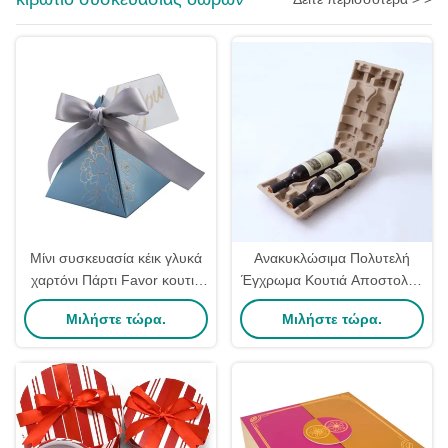
Μίνι συσκευασία κέικ γλυκά
Ανακυκλώσιμα Πολυτελή
χαρτόνι Πάρτι Favor κουτιά
Έγχρωμα Κουτιά Αποστολής
Γάμα Επιστροφή κουτιά
Μπουκαλιών Κρασιού και
Μιλήστε τώρα.
Μιλήστε τώρα.
δώρο πολυτελή άγγιξη
Εσωτερικά μέρη με
Λογότυπο