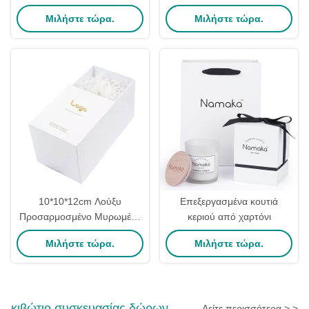
κεριών με λογότυπο
κουτί εξατομικευμένο
Μιλήστε τώρα.
Μιλήστε τώρα.
Προσαρμοσμένα ιδιωτικά
πολυτελή
σήματα Αρωματικά κουτιά
κεριών
10*10*12cm Λούξυ
Επεξεργασμένα κουτιά
Προσαρμοσμένο Μυρωμένο
κεριού από χαρτόνι
30cl Κεραυνό κουτί
Μιλήστε τώρα.
Μιλήστε τώρα.
Τυβώματος Συσκευή Με
Χρυσό Φόλιο Τυπωμένο
Λογότυπο
κιβώτιο συσκευασίας δώρων
Δείτε περισσότερα > >