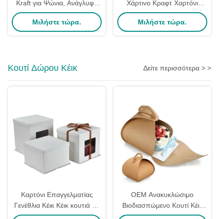
Kraft για Ψώνια, Ανάγλυφο
Χάρτινο Κραφτ Χαρτόνι
Χάρτινο Τσάντα Δώρου με
Κουτιά Δώρων 15x15x10
Μιλήστε τώρα.
Μιλήστε τώρα.
Χερούλια
εκατοστά Για Φούρνο Κέικ
Κουτί Δώρου Κέικ
Δείτε περισσότερα > >
Καρτόνι Επαγγελματίας
OEM Ανακυκλώσιμο
Γενέθλια Κέικ Κέικ κουτιά σε
Βιοδιασπώμενο Κουτί Κέικ
χύδης Custom συσκευασία
από Χαρτί Kraft για