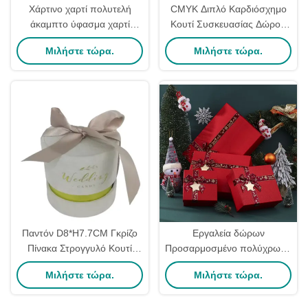
Χάρτινο χαρτί πολυτελή
CMYK Διπλό Καρδιόσχημο
άκαμπτο ύφασμα χαρτί
Κουτί Συσκευασίας Δώρου
ανδρών ζώνη δώρο κουτί
Υπηρεσία OEM Χαρτονένιο
Μιλήστε τώρα.
Μιλήστε τώρα.
Ματ λαμινοποίηση
Κουτί Καρδιάς
βερνίρισμα σφραγίσματα
Παντόν D8*H7.7CM Γκρίζο
Εργαλεία δώρων
Πίνακα Στρογγυλό Κουτί
Προσαρμοσμένο πολύχρωμο
Δώρων Για Γάμα Πάρτι
σκληρό χαρτί Χριστούγεννα
Μιλήστε τώρα.
Μιλήστε τώρα.
Προτιμήσεις Διακόσμηση
Κουτί δώρο συσκευασία με
Προσαρμοσμένη
κορδέλα