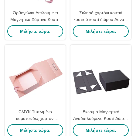
Ορθογώνια Διπλούμενα
Σκληρό χαρτόνι κουτιά
Μαγνητικά Χάρτινα Κουτιά
κουτιού κουτί δώρου Δυνατό
Δώρων Χύμα,
να αναδιπλωθεί μαγνητικό
Μιλήστε τώρα.
Μιλήστε τώρα.
Αναδιπλούμενο Κουτί Δώρου
κουτί δώρο
CMYK Τυπωμένο
Βιώσιμο Μαγνητικό
κυματοειδές χαρτόνι
Αναδιπλούμενο Κουτί Δώρου
Τυλιζόμενο θυρίο δώρου /
Μαύρο Χαρτί Αναδιπλούμενο
Μιλήστε τώρα.
Μιλήστε τώρα.
ορθογώνιο σχήμα χαρτόνι
Κουτί Χαρτόνι Επίπεδης