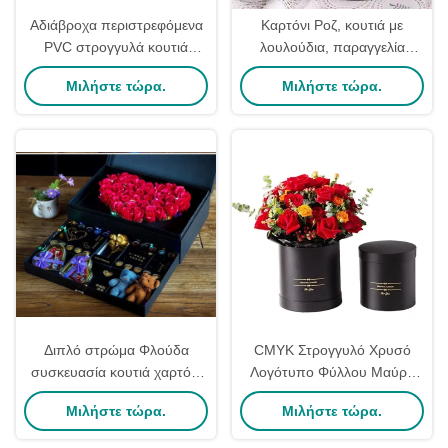
Αδιάβροχα περιστρεφόμενα
Καρτόνι Ροζ, κουτιά με
PVC στρογγυλά κουτιά
λουλούδια, παραγγελία
συσκευασίας λουλουδιών
βιομηχανικού δώρου για την
Μιλήστε τώρα.
Μιλήστε τώρα.
Αιώνιο τριαντάφυλλο
Ημέρα της Μητέρας
συσκευασία δώρου διπλό
στρώμα 17 * 20CM
Διπλό στρώμα Φλούδα
CMYK Στρογγυλό Χρυσό
συσκευασία κουτιά χαρτόνι
Λογότυπο Φύλλου Μαύρο
ανθοπώλης μπουκέτο κουτί
Κουτί Καπέλου Χειροποίητο
Μιλήστε τώρα.
Μιλήστε τώρα.
κοσμήματα δώρα
Για Συσκευασία Φρέσκων
συσκευασία εξατομικευμένη
Λουλουδιών