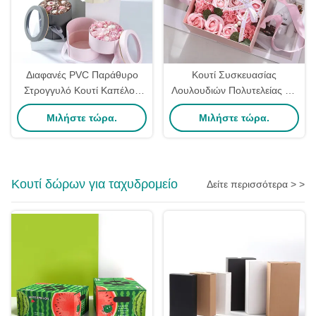
Διαφανές PVC Παράθυρο
Κουτί Συσκευασίας
Στρογγυλό Κουτί Καπέλου
Λουλουδιών Πολυτελείας Με
Λουλουδιών Ημέρας της
Κορδέλα, Φορητό,
Μιλήστε τώρα.
Μιλήστε τώρα.
Μητέρας Συσκευασία
Επαναχρησιμοποιήσιμο
Λουλουδιών Ματ Γυαλιστερή
Επικάλυψη
Κουτί δώρων για ταχυδρομείο
Δείτε περισσότερα > >