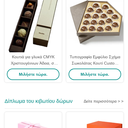
Κουτιά για γλυκά CMYK
Τυπογραφία Εμφύλιο Σχήμα
Χριστουγέννων Άδεια, σε
Σωκολάτας Κουτί Custom
διάφορα σχέδια, από
πολυτελή Πλούσιο
Μιλήστε τώρα.
Μιλήστε τώρα.
χαρτόνι, για γιορτινά
Ακατασταλμένο
καραμελωτά κουτιά δώρων
Δίπλωμα του κιβωτίου δώρων
Δείτε περισσότερα > >