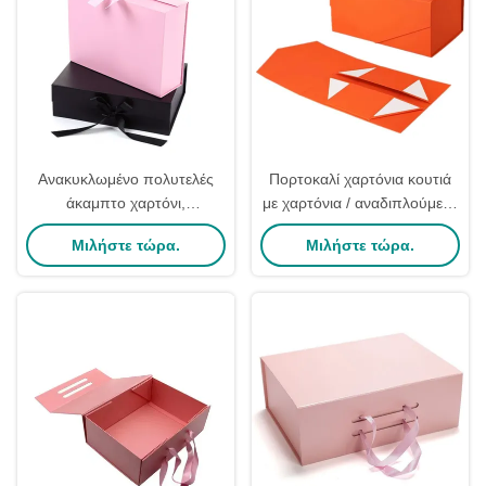
Ανακυκλωμένο πολυτελές
Πορτοκαλί χαρτόνια κουτιά
άκαμπτο χαρτόνι,
με χαρτόνια / αναδιπλούμενα
αναδιπλούμενο κουτί
κουτιά δώρων με μαγνητικό
Μιλήστε τώρα.
Μιλήστε τώρα.
δώρων, εκτυπωμένο με
κλείσιμο
εκτύπωση