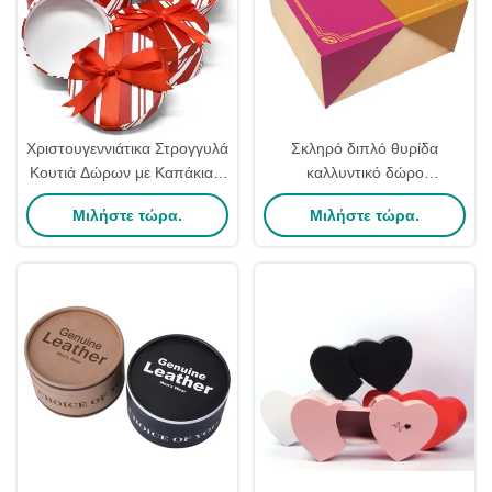
Χριστουγεννιάτικα Στρογγυλά
Σκληρό διπλό θυρίδα
Κουτιά Δώρων με Καπάκια 4
καλλυντικό δώρο
Τεμαχίων Κόκκινα και Λευκά
συσκευασία κιβώτιο σετ για
Μιλήστε τώρα.
Μιλήστε τώρα.
Για Καραμέλες Μπισκότα
γυναικεία εκλεκτά καλλυντικά