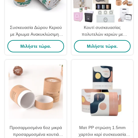
Συσκευασία Δώρου Κεριού
Κουτί συσκευασίας
με Άρωμα Ανακυκλώσιμη /
πολυτελών κεριών με
Συσκευασία Σωλήνα
αρωματικό δώρο
Μιλήστε τώρα.
Μιλήστε τώρα.
Σκληρού Κεριού Βάζο 8Oz
Προσαρμοσμένα 6oz μικρά
Ματ PP στρώση 1.5mm
προσαρμοσμένα κουτιά
χαρτόνι κερί συσκευασία