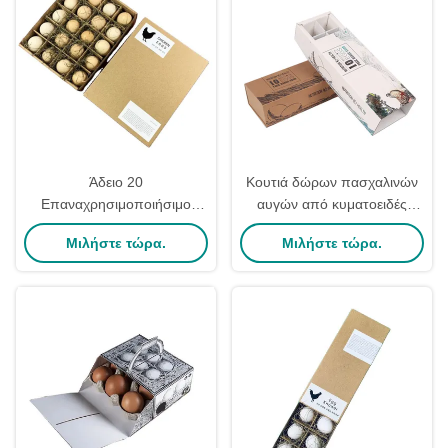
Άδειο 20
Κουτιά δώρων πασχαλινών
Επαναχρησιμοποιήσιμο
αυγών από κυματοειδές
χαρτί αυγών Κουτί Καρτόνι
χαρτόνι για συσκευασία
Μιλήστε τώρα.
Μιλήστε τώρα.
Κωνέτα Καφέ χαρτί χαρτόνι
τροφίμων, συσκευασία 18
Τυπωμένο κατά παραγγελία
τεμαχίων