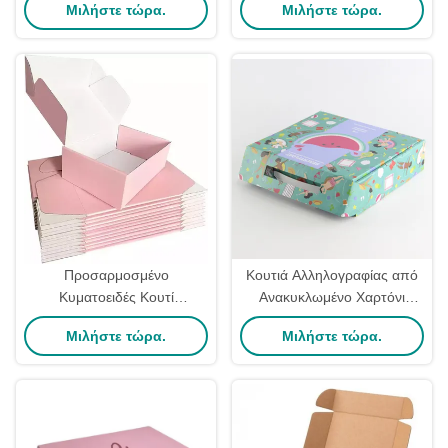
Μιλήστε τώρα.
Μιλήστε τώρα.
Χαρτόνι Κυματοειδές Χαρτόνι
χαρτόνια
για Φορέματα
Προσαρμοσμένο
Κουτιά Αλληλογραφίας από
Κυματοειδές Κουτί
Ανακυκλωμένο Χαρτόνι
Αποστολής Δώρου
Χαρτοφύλακας Με Λαβή
Μιλήστε τώρα.
Μιλήστε τώρα.
Χαρτονιού Επένδυσης
Κορδέλα Οικολογικά
Τύπου
Τυπωμένα Κουτιά
Αυτοσυναρμολογούμενα
Αλληλογραφίας
Κουτιά