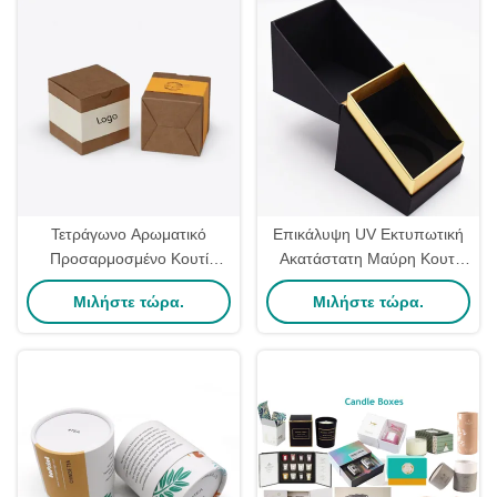
Τετράγωνο Αρωματικό
Επικάλυψη UV Εκτυπωτική
Προσαρμοσμένο Κουτί
Ακατάστατη Μαύρη Κουτί
Κεριού Συσκευασία Δώρου
συσκευασίας κεριού με
Μιλήστε τώρα.
Μιλήστε τώρα.
από Χαρτί Kraft Οικολογικό
κάλυμμα OEM