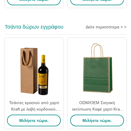
συσκευασίας, δίσκοι φιλικοί
Πούλπας Πάσχα
προς το περιβάλλον
Αποθήκευση
Τσάντα δώρων εγγράφου
Δείτε περισσότερα > >
Τσάντες κρασιού από χαρτί
ODM/OEM Σκηνική
Kraft με λαβή κορδονιού,
εκτύπωση Καφέ χαρτί Kraft
ανακυκλώσιμες, με
τσάντα τσάντες δώρο χύδην
Μιλήστε τώρα.
Μιλήστε τώρα.
επίστρωση και ματ
πλαστικοποίηση