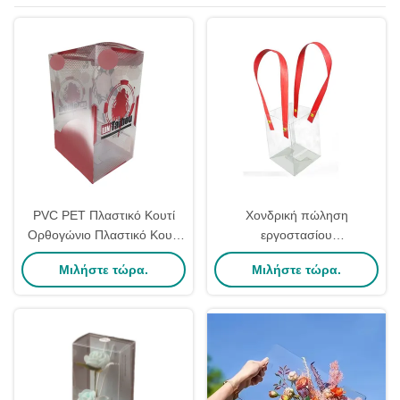
PVC PET Πλαστικό Κουτί
Χονδρική πώληση
Ορθογώνιο Πλαστικό Κουτί
εργοστασίου
Δώρου Κατάλληλο Για Δώρο
Προσαρμοσμένες Απλές
Μιλήστε τώρα.
Μιλήστε τώρα.
Διαφανές Κουτί Συσκευασίας
Διαφανείς Δώρο Τσάντες
PVC Tote Πλαστική Τσάντα
Συσκευασίας Με Χερούλι