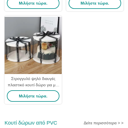
Μιλήστε τώρα.
Μιλήστε τώρα.
κουτί
Συσκευασία
Ζαχαροπλαστικής
Στρογγυλό ψηλό διαυγές
πλαστικό κουτί δώρο για μια
φορά για τούρτα διαφανές
Μιλήστε τώρα.
για γάμο γενέθλια
Κουτί δώρων από PVC
Δείτε περισσότερα > >