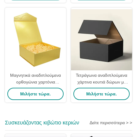
θυρίο δώρου
Συσκευασίας
Μαγνητικά αναδιπλούμενα
Τετράγωνα αναδιπλούμενα
ορθογώνια χαρτόνια
χάρτινα κουτιά δώρων με
αναδιπλούμενα κουτιά για
μαγνητικό κλείσιμο και
Μιλήστε τώρα.
Μιλήστε τώρα.
συσκευασία κρασιού για
καπάκι, ματ
πάρτι
πλαστικοποίηση, βερνίκωμα
και εκτύπωση
Συσκευάζοντας κιβώτιο κεριών
Δείτε περισσότερα > >