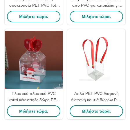
συσκευασία PET PVC Tote
από PVC για κατοικίδια για
Διαφανές πλαστικό Pvc Box
μπουκέτα αποφοίτησης
Μιλήστε τώρα.
Μιλήστε τώρα.
Συσκευή δώρων με λαβή
Διαφανής συσκευασία
Πλαστικό πλαστικό PVC
Απλά PET PVC Διαφανή
κουτί κέικ σαφές δώρο PET
Διαφανή κουτιά δώρων PVC
κουτί για τα Χριστούγεννα
Τσάντα Tote Πλαστική
Μιλήστε τώρα.
Μιλήστε τώρα.
Apple Candy Custom Logo
συσκευασία