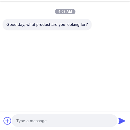
4:03 AM
Γρήγορη επικοινωνία
Good day, what product are you looking for?
Διεύθυνση
Τηλεφώνημα
0086-13925890295
Ηλεκτρονικό
samson@dekunys.com
Το Δελτίο Ενημέρωσης
Συνδρομηθείτε στο ενημερωτικό μας δελτίο για εκπτώσεις και
πολλά άλλα.