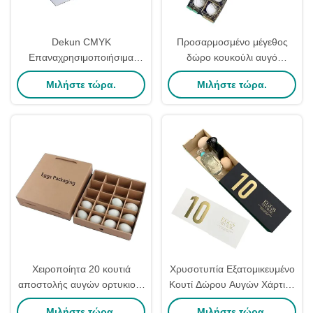
Dekun CMYK
Προσαρμοσμένο μέγεθος
Επαναχρησιμοποιήσιμα
δώρο κουκούλι αυγό
κουτιά πασχαλινών αυγών
συσκευασία κουτί
Μιλήστε τώρα.
Μιλήστε τώρα.
Display Drop Box Κουτιά
Προσαρμοσμένο
αυγών κοτόπουλου πάπιας
ανακυκλώσιμο για την
Ανακυκλώσιμα
αγροτική χαρτί χαρτόνι
Χειροποίητα 20 κουτιά
Χρυσοτυπία Εξατομικευμένο
αποστολής αυγών ορτυκιού,
Κουτί Δώρου Αυγών Χάρτινα
άδειο καφέ χαρτοκιβώτιο
Κουτιά Αυγών Δίσκος
Μιλήστε τώρα.
Μιλήστε τώρα.