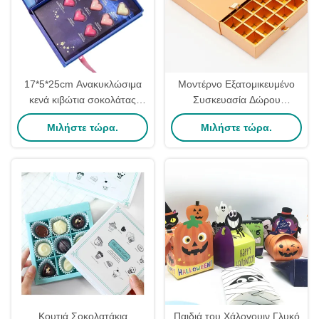
17*5*25cm Ανακυκλώσιμα
Μοντέρνο Εξατομικευμένο
κενά κιβώτια σοκολάτας
Συσκευασία Δώρου
Τυποποιημένο διαχωριστικό
Σοκολατάκια Τρούφας από
Μιλήστε τώρα.
Μιλήστε τώρα.
χαρτονιού τύπου συρτάρι
Χαρτόνι με Συρταρωτό
Μηχανισμό Εκτύπωσης
CMYK
Κουτιά Σοκολατάκια
Παιδιά του Χάλογουιν Γλυκό