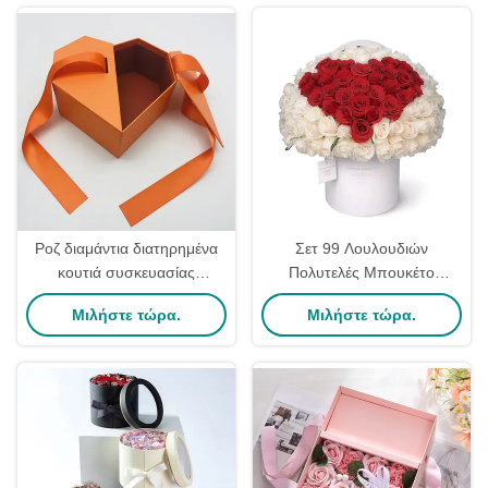
Ροζ διαμάντια διατηρημένα
Σετ 99 Λουλουδιών
κουτιά συσκευασίας
Πολυτελές Μπουκέτο
λουλουδιών τριαντάφυλλων
Τριαντάφυλλων Κουτί με
Μιλήστε τώρα.
Μιλήστε τώρα.
κουτί μπουκέτο χειροποίητο
Χρυσό Λογότυπο Σφράγισης
με Στρογγυλά Χαρτονένια
Κουτιά