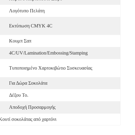
Λογότυπο Πελάτη
Εκτύπωση CMYK 4C
Κουμπ Σαπ
4C/UV/Lamination/Embossing/Stamping
Τυποποιημένο Χαρτοκιβώτιο Συσκευασίας
Για Δώρα Σοκολάτα
Δέξου Το.
Αποδοχή Προσαρμογής
Κουτί σοκολάτας από χαρτόνι