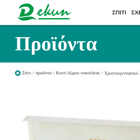
ΣΠΊΤΙ
ΣΧ
Προϊόντα
Σπίτι
/
προϊόντα
/
Κουτί δώρου σοκολάτας
/
Χριστουγεννιάτικο