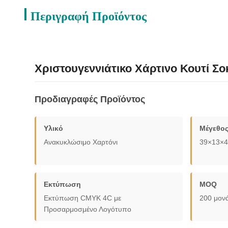
Περιγραφή Προϊόντος
Χριστουγεννιάτικο Χάρτινο Κουτί Σο
Προδιαγραφές Προϊόντος
Υλικό
Μέγεθο
Ανακυκλώσιμο Χαρτόνι
39×13×4
Εκτύπωση
MOQ
Εκτύπωση CMYK 4C με
200 μον
Προσαρμοσμένο Λογότυπο