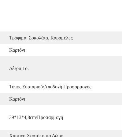
Τρόφιμα, Σοκολάτα, Καραμέλες
Καρτόνι
Δέξου Το.
Τύπος Συρταριού/Αποδοχή Προσαρμογής
Καρτόνι
39*13*4,8cm/προσαρμογή
Χάρτινο Χαρτόκουτο Δώρο