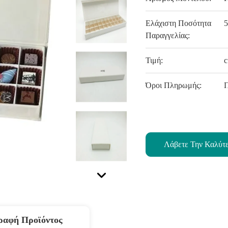
Ελάχιστη Ποσότητα
5
Παραγγελίας:
Τιμή:
c
Όροι Πληρωμής:
Λάβετε Την Καλύτ
ραφή Προϊόντος