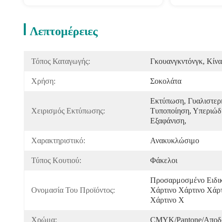
Λεπτομέρειες
Τόπος Καταγωγής:
Γκουανγκντόνγκ, Κίνα
Χρήση:
Σοκολάτα
Εκτύπωση, Γυαλιστερ
Χειρισμός Εκτύπωσης:
Τυποποίηση, Υπεριώδη
Εξαφάνιση, 
Χαρακτηριστικό:
Ανακυκλώσιμο
Τύπος Κουτιού:
Φάκελοι
Προσαρμοσμένο Ειδικ
Ονομασία Του Προϊόντος:
Χάρτινο Χάρτινο Χάρτ
Χάρτινο Χ
Χρώμα:
CMYK/Pantone/Αποδ