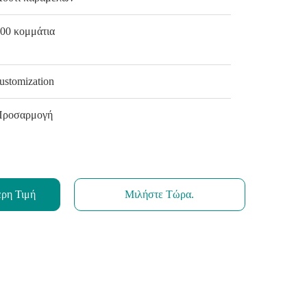
00 κομμάτια
ustomization
Προσαρμογή
ερη Τιμή
Μιλήστε Τώρα.