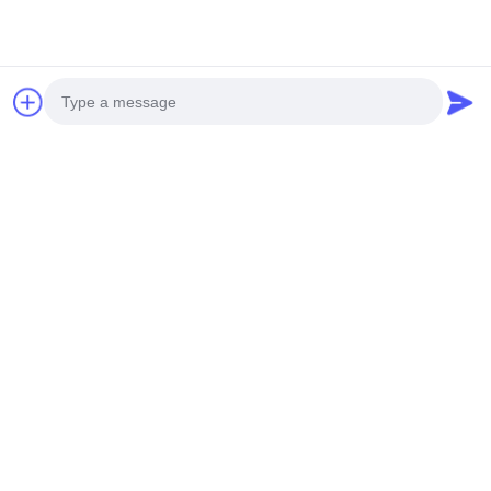
We focus on paper packaging printing industry, with
advanced printing equipment and professional technical
team.
We provide professional design and custom production of
all kinds of paper packaging printing products, from pre-
press to post-press services.
Photo
Video Call
Audio Call