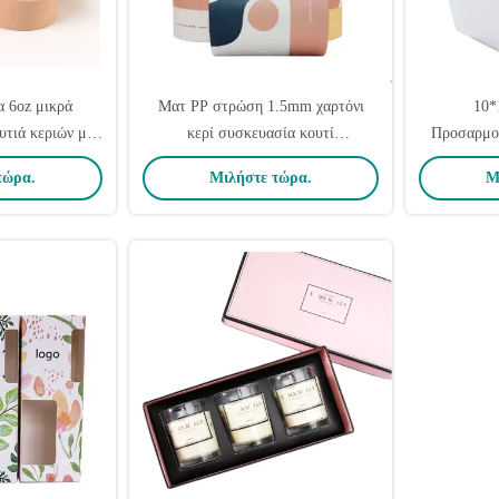
 6oz μικρά
Ματ PP στρώση 1.5mm χαρτόνι
10*
τιά κεριών με
κερί συσκευασία κουτί
Προσαρμο
σμένα ιδιωτικά
εξατομικευμένο πολυτελή
Κεραυνό κο
τώρα.
Μιλήστε τώρα.
Μ
κουτιά κεριών
Με Χρυ