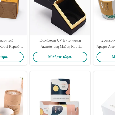
ρωματικό
Επικάλυψη UV Εκτυπωτική
Συσκευα
ουτί Κεριού
Ακατάστατη Μαύρη Κουτί
Άρωμα Ανακ
πό Χαρτί Kraft
συσκευασίας κεριού με κάλυμμα
Σωλήνα Σκ
τώρα.
Μιλήστε τώρα.
Μ
ικό
OEM