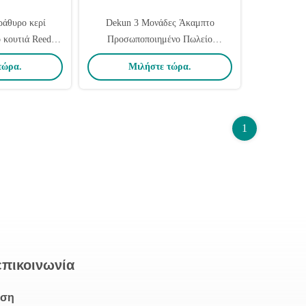
ράθυρο κερί
Dekun 3 Μονάδες Άκαμπτο
 κουτιά Reed
Προσωποποιημένο Πωλείο
t Custom CMYK
Κεραυνών Με Κεπάκι
τώρα.
Μιλήστε τώρα.
ωση
18cmX12cmX6cm
1
επικοινωνία
νση