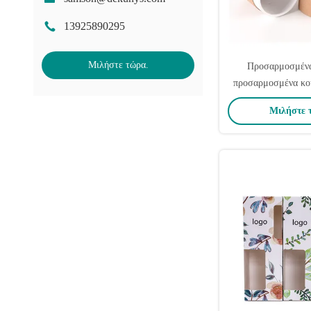
13925890295
Μιλήστε τώρα.
Προσαρμοσμένα
προσαρμοσμένα κου
λογότυπο Προσαρμο
Μιλήστε 
σήματα Αρωματικά 