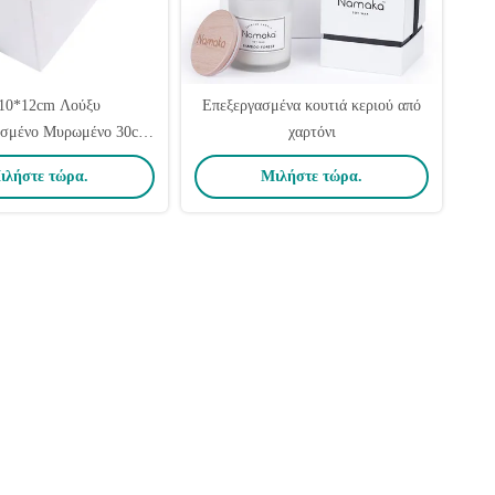
10*12cm Λούξυ
Επεξεργασμένα κουτιά κεριού από
σμένο Μυρωμένο 30cl
χαρτόνι
υτί Τυβώματος Συσκευή
ιλήστε τώρα.
Μιλήστε τώρα.
σό Φόλιο Τυπωμένο
Λογότυπο