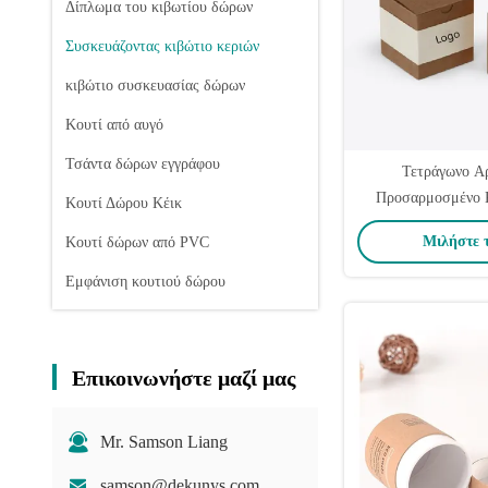
Δίπλωμα του κιβωτίου δώρων
Συσκευάζοντας κιβώτιο κεριών
κιβώτιο συσκευασίας δώρων
Κουτί από αυγό
Τσάντα δώρων εγγράφου
Τετράγωνο Α
Προσαρμοσμένο Κ
Κουτί Δώρου Κέικ
Συσκευασία Δώρου α
Μιλήστε 
Κουτί δώρων από PVC
Οικολογ
Εμφάνιση κουτιού δώρου
Επικοινωνήστε μαζί μας
Mr. Samson Liang
samson@dekunys.com