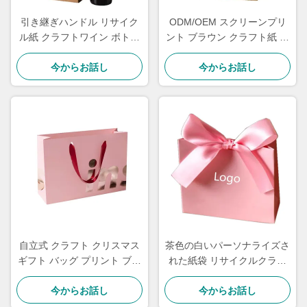
引き継ぎハンドル リサイク
ODM/OEM スクリーンプリ
ル紙 クラフトワイン ボトル
ント ブラウン クラフト紙 ポ
バッグ コーティング 紙 マッ
ッチ バッグ ギフト バッグ 卸
ト ラミネーション
今からお話し
今からお話し
売
自立式 クラフト クリスマス
茶色の白いパーソナライズさ
ギフト バッグ プリント ブラ
れた紙袋 リサイクルクラフ
ンド パッケージング 祭り ギ
ト紙ショッピングバッグ メ
今からお話し
フト バッグ
今からお話し
ーラー