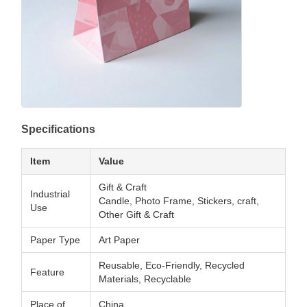
Specifications
Item
Value
Gift & Craft
Industrial
Candle, Photo Frame, Stickers, craft,
Use
Other Gift & Craft
Paper Type
Art Paper
Reusable, Eco-Friendly, Recycled
Feature
Materials, Recyclable
Place of
China