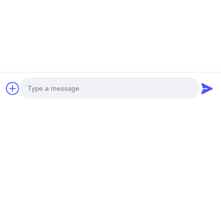
引き継ぎハンドル リサイク
ODM/OEM スクリーンプリ
ル紙 クラフトワイン ボトル
ント ブラウン クラフト紙 ポ
バッグ コーティング 紙 マッ
ッチ バッグ ギフト バッグ 卸
ト ラミネーション
今からお話し
今からお話し
売
Photo
Video Call
Audio Call