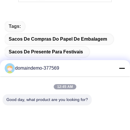
Tags:
Sacos De Compras Do Papel De Embalagem
Sacos De Presente Para Festivais
Sacos De Papel Personalizados
domaindemo-377569
12:45 AM
Produtos Relacionados
Good day, what product are you looking for?