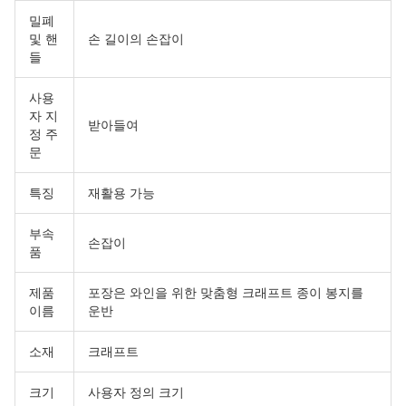
밀폐
및 핸
손 길이의 손잡이
들
사용
자 지
받아들여
정 주
문
특징
재활용 가능
부속
손잡이
품
제품
포장은 와인을 위한 맞춤형 크래프트 종이 봉지를
이름
운반
소재
크래프트
크기
사용자 정의 크기