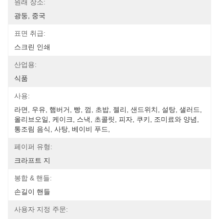
원래 장소:
광둥, 중국
표면 취급:
스크린 인쇄
산업용:
식품
사용:
라면, 우유, 햄버거, 빵, 껌, 초밥, 젤리, 샌드위치, 설탕, 샐러드, 
올리브오일, 케이크, 스낵, 초콜릿, 피자, 쿠키, 조미료와 양념, 
통조림 음식, 사탕, 베이비 푸드, 
페이퍼 유형:
크라프트 지
봉합 & 핸들:
손길이 핸들
사용자 지정 주문: