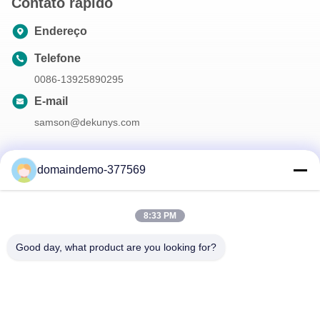
Contato rápido
Endereço
Telefone
0086-13925890295
E-mail
samson@dekunys.com
domaindemo-377569
A nossa newsletter
Inscreva-se no nosso boletim informativo para obter descontos e
8:33 PM
mais.
Good day, what product are you looking for?