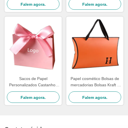
Falem agora.
Laminantion
impressas em embalagens
Falem agora.
de marca Bolsas de
presente de festival
Sacos de Papel
Papel cosmético Bolsas de
Personalizados Castanhos
mercadorias Bolsas Kraft a
Brancos Papel Reciclado
granel Serigrafia
Kraft Sacolas de Compras
Falem agora.
personalizada
Falem agora.
Correio Chá