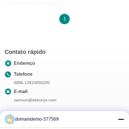
EPR_Germany_Packing
1
Contato rápido
Endereço
Telefone
0086-13925890295
E-mail
samson@dekunys.com
domaindemo-377569
A nossa newsletter