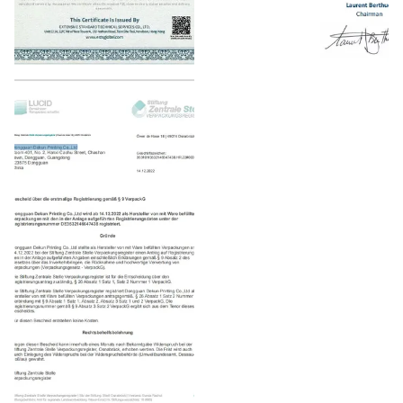
FSC
EPR_France_Packing