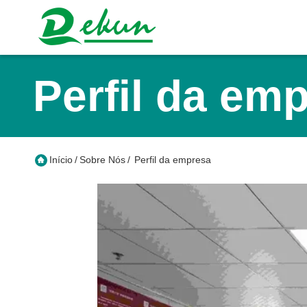
Perfil da em
Início
/
Sobre Nós
/
Perfil da empresa