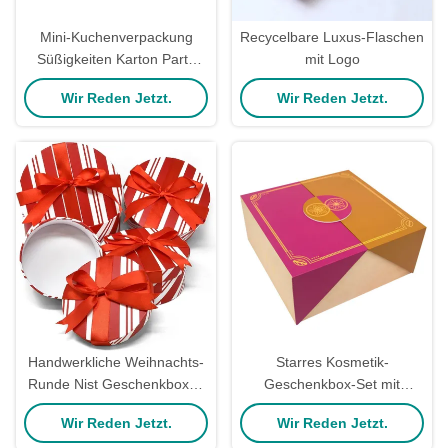
Mini-Kuchenverpackung
Recycelbare Luxus-Flaschen
Süßigkeiten Karton Party
mit Logo
Favorit Boxen Hochzeit
Wir Reden Jetzt.
Wir Reden Jetzt.
Rückgabe Geschenkboxen
Luxus Touch
Handwerkliche Weihnachts-
Starres Kosmetik-
Runde Nist Geschenkboxen
Geschenkbox-Set mit
mit Deckel 4 Pack Rot und
doppelten Türen für
Wir Reden Jetzt.
Wir Reden Jetzt.
Weiß für Süßigkeiten Cookie
exquisite Kosmetika für