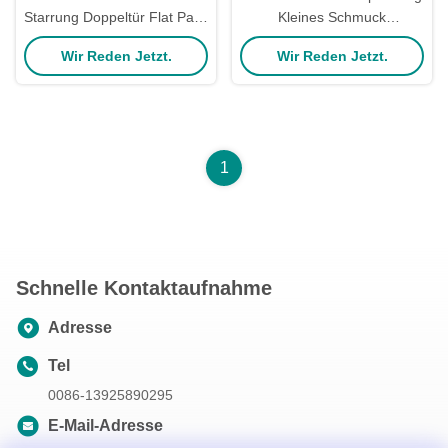
Starrung Doppeltür Flat Pack
Kleines Schmuck
Geschenkboxen Bestellung
Geschenkverpackung mit
Wir Reden Jetzt.
Wir Reden Jetzt.
Logo und Personalisierung
1
Schnelle Kontaktaufnahme
Adresse
Tel
0086-13925890295
E-Mail-Adresse