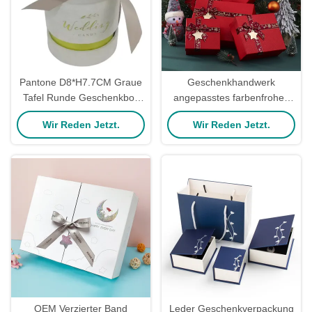
Pantone D8*H7.7CM Graue
Geschenkhandwerk
Tafel Runde Geschenkbox
angepasstes farbenfrohes
für Hochzeitsfeiern
Starrpapier
Wir Reden Jetzt.
Wir Reden Jetzt.
Weihnachtsgeschenkverpackun
mit Band
OEM Verzierter Band
Leder Geschenkverpackung