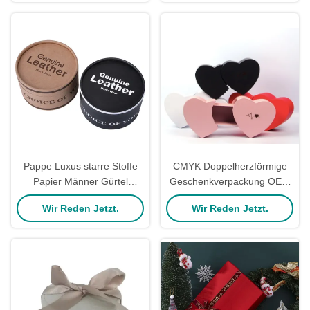
Damen
Pappe Luxus starre Stoffe
CMYK Doppelherzförmige
Papier Männer Gürtel
Geschenkverpackung OEM
Geschenkbox Matt
Service Kartonherzbox
Wir Reden Jetzt.
Wir Reden Jetzt.
Lamination Lackierung
Stempel