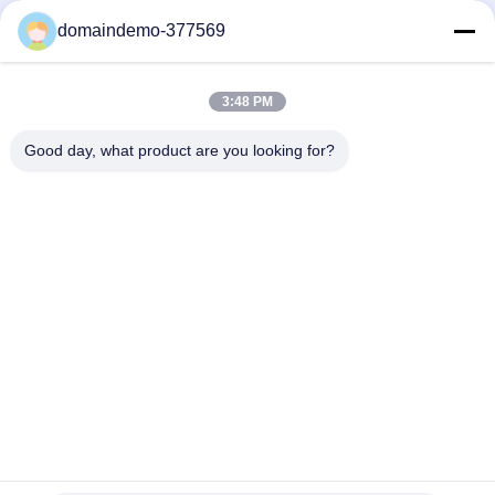
samson@dekunys.com
domaindemo-377569
Unser Newsletter
3:48 PM
Abonnieren Sie unseren Newsletter für Rabatte und mehr.
Good day, what product are you looking for?
Kontakt Mit Uns
Datenschutzerklärung
|
Sitemap
| China Gute Qualität