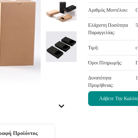
Αριθμός Μοντέλου:
Ελάχιστη Ποσότητα
5
Παραγγελίας:
Τιμή:
c
Όροι Πληρωμής:
Δυνατότητα
1
Προμήθειας:
Λάβετε Την Καλύτ
ραφή Προϊόντος