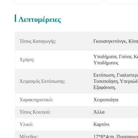
Λεπτομέρειες
Τόπος Καταγωγής:
Γκουανγκντόνγκ, Κίνα
Υποδήματα, Γούνα, Κά
Χρήση:
Υποδήματος
Εκτύπωση, Γυαλιστερ
Χειρισμός Εκτύπωσης:
Τυποποίηση, Υπεριώδη
Εξαφάνιση, 
Χαρακτηριστικό:
Χειροποίητα
Τύπος Κουτιού:
Άλλα
Υλικό:
Καρτόνι
Μέγεθος:
17*8*4cm, Προσαρμο