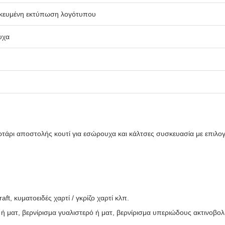
μικευμένη εκτύπωση λογότυπου
υχα
άρι αποστολής κουτί για εσώρουχα και κάλτσες συσκευασία με επιλ
aft, κυματοειδές χαρτί / γκρίζο χαρτί κλπ.
ή ματ, βερνίρισμα γυαλιστερό ή ματ, βερνίρισμα υπεριώδους ακτινοβολ