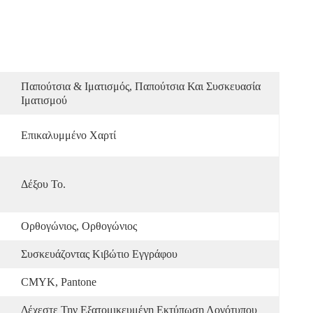
Παπούτσια & Ιματισμός, Παπούτσια Και Συσκευασία 
Ιματισμού
Επικαλυμμένο Χαρτί
Δέξου Το.
Ορθογώνιος, Ορθογώνιος
Συσκευάζοντας Κιβώτιο Εγγράφου
CMYK, Pantone
Δέχεστε Την Εξατομικευμένη Εκτύπωση Λογότυπου