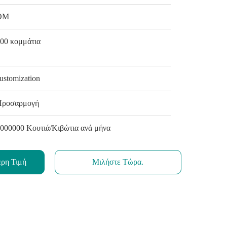
ΟΜ
00 κομμάτια
ustomization
Προσαρμογή
000000 Κουτιά/Κιβώτια ανά μήνα
ερη Τιμή
Μιλήστε Τώρα.