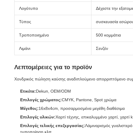
Λογότυπο
Δέχεστε την εξατο
Τύπος
συσκευασία εσώρο
Τροποποιημένο
500 κομμάτια
Λιμάνι
Σενζέν
Λεπτομέρειες για το προϊόν
Χονδρικός πώληση καύσης αναδιπλούμενο απορριπτόμενο συρτ
Ετικέτα:
Dekun, OEM/ODM
Επιλογές χρώματος:
CMYK, Pantone, Spot χρώμα
Μέγεθος:
16x8x4cm, προσαρμοσμένα μεγέθη διαθέσιμα
Επιλογές υλικών:
Χαρτί τέχνης, επικαλυμμένο χαρτί, χαρτί kr
Επιλογές τελικής επεξεργασίας:
Λάμιναρισμός γυαλιστερό 
τυποποίηση κλπ.