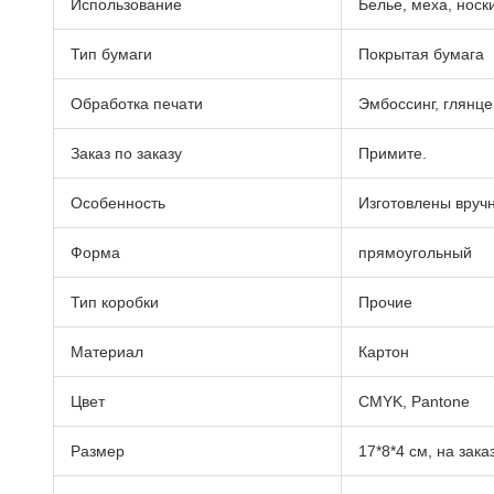
Использование
Белье, меха, носк
Тип бумаги
Покрытая бумага
Обработка печати
Эмбоссинг, глянц
Заказ по заказу
Примите.
Особенность
Изготовлены вруч
Форма
прямоугольный
Тип коробки
Прочие
Материал
Картон
Цвет
CMYK, Pantone
Размер
17*8*4 см, на зака