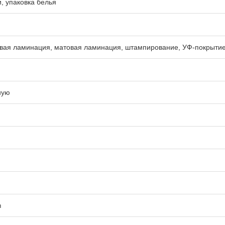
и, упаковка белья
евая ламинация, матовая ламинация, штампирование, УФ-покрытие,
ную
з