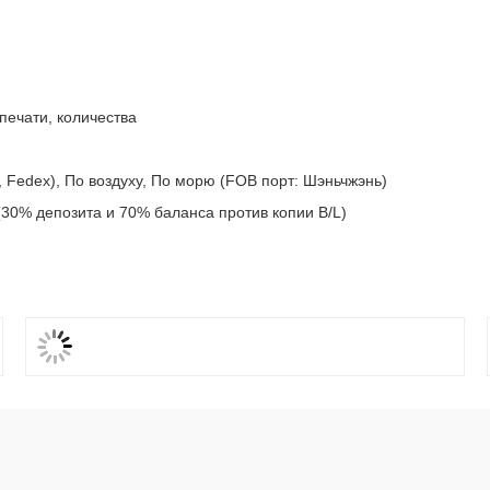
печати, количества
, Fedex), По воздуху, По морю (FOB порт: Шэньчжэнь)
д. (30% депозита и 70% баланса против копии B/L)