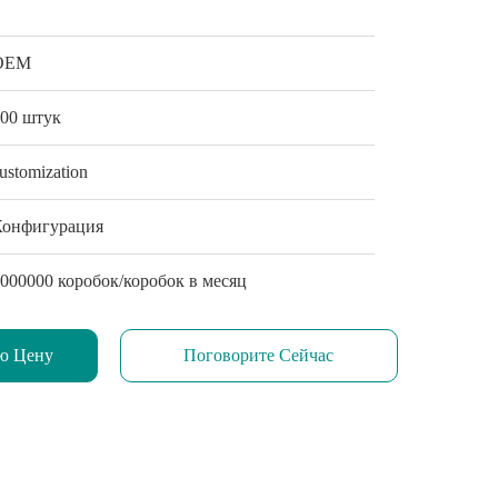
OEM
500 штук
ustomization
Конфигурация
000000 коробок/коробок в месяц
ю Цену
Поговорите Сейчас