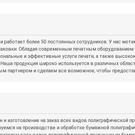
ии работает более 50 постоянных сотрудников. У нас моти
паковки. Обладая современным печатным оборудованием 
нальные и эффективные услуги печати, а также высокок
аша продукция широко используется в различных област
м партнером и сделаем все возможное, чтобы предостав
и изготовление на заказ всех видов полиграфической про
руемся на производстве и обработке бумажной полиграфи
ителем всех видов полиграфической продукции из бумаги