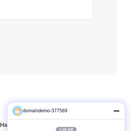
domaindemo-377569
Наш бюллетень
1:45 AM