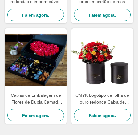
redondas e impermeáveis
flores em cartão de rosas
de PVC rotativo Embalagens
Artefacto de presente
de presente de rosa eterna
Falem agora.
industrial personalizado para
Falem agora.
embalagem dupla camada
o Dia das Mães
17 * 20CM
Caixas de Embalagem de
CMYK Logotipo de folha de
Flores de Dupla Camada
ouro redonda Caixa de
Papelão Florista Buquê
chapéu de flor preta feita à
Caixa Joias Presentes
Falem agora.
mão para embalagens de
Falem agora.
Embalagem Personalizada
flores frescas