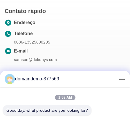
Contato rápido
Endereço
Telefone
0086-13925890295
E-mail
samson@dekunys.com
domaindemo-377569
A nossa newsletter
Inscreva-se no nosso boletim informativo para obter descontos e
1:58 AM
mais.
Good day, what product are you looking for?