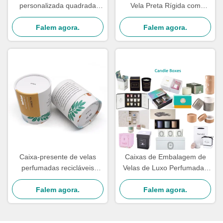
personalizada quadrada
Vela Preta Rígida com
perfumada, embalagem de
Relevo e Revestimento UV
presente de papel kraft,
Falem agora.
com Tampa OEM
Falem agora.
ecológica
Caixa-presente de velas
Caixas de Embalagem de
perfumadas recicláveis
Velas de Luxo Perfumadas
embalagem / tubo de velas
com Aroma de Presente,
rígidas embalagem frasco
Falem agora.
Forro de Cartão ODM a
Falem agora.
8Oz
Granel