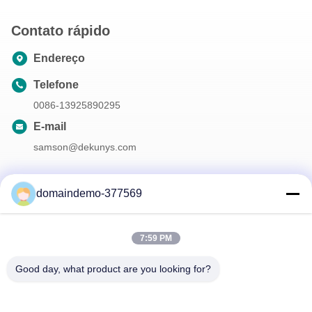
Contato rápido
Endereço
Telefone
0086-13925890295
E-mail
samson@dekunys.com
domaindemo-377569
A nossa newsletter
Inscreva-se no nosso boletim informativo para obter descontos e
mais.
7:59 PM
Good day, what product are you looking for?