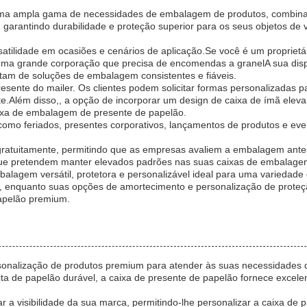
 uma ampla gama de necessidades de embalagem de produtos, combina
garantindo durabilidade e proteção superior para os seus objetos de v
rsatilidade em ocasiões e cenários de aplicação.Se você é um proprie
ma grande corporação que precisa de encomendas a granelA sua disp
sitam de soluções de embalagem consistentes e fiáveis.
esente do mailer. Os clientes podem solicitar formas personalizadas 
te.Além disso,, a opção de incorporar um design de caixa de ímã el
aixa de embalagem de presente de papelão.
como feriados, presentes corporativos, lançamentos de produtos e eve
as gratuitamente, permitindo que as empresas avaliem a embalagem 
 que pretendem manter elevados padrões nas suas caixas de embalage
alagem versátil, protetora e personalizável ideal para uma varieda
eis, enquanto suas opções de amortecimento e personalização de prot
apelão premium.
ersonalização de produtos premium para atender às suas necessidade
ta de papelão durável, a caixa de presente de papelão fornece excel
a visibilidade da sua marca, permitindo-lhe personalizar a caixa de 