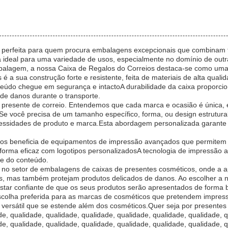
perfeita para quem procura embalagens excepcionais que combinam fu
a ideal para uma variedade de usos, especialmente no domínio de outr
mbalagem, a nossa Caixa de Regalos do Correios destaca-se como uma
é a sua construção forte e resistente, feita de materiais de alta quali
nteúdo chegue em segurança e intactoA durabilidade da caixa proporcio
 de danos durante o transporte.
e presente de correio. Entendemos que cada marca e ocasião é única,
Se você precisa de um tamanho específico, forma, ou design estrutural
cessidades de produto e marca.Esta abordagem personalizada garante
eios beneficia de equipamentos de impressão avançados que permitem i
forma eficaz com logotipos personalizadosA tecnologia de impressão av
de do conteúdo.
 no setor de embalagens de caixas de presentes cosméticos, onde a a
 mas também protejam produtos delicados de danos. Ao escolher a no
tar confiante de que os seus produtos serão apresentados de forma b
escolha preferida para as marcas de cosméticos que pretendem impressi
 versátil que se estende além dos cosméticos.Quer seja por presentes 
de, qualidade, qualidade, qualidade, qualidade, qualidade, qualidade, 
de, qualidade, qualidade, qualidade, qualidade, qualidade, qualidade, 