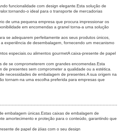
ndo funcionalidade com design elegante.Esta solução de
alor.tornando-o ideal para o transporte de mercadorias
tário de uma pequena empresa que procura impressionar os
onibilidade em encomendas a granel torna-a uma solução
para se adequarem perfeitamente aos seus produtos únicos,
eva a experiência de desembalagem, fornecendo um mecanismo
ntos especiais.ou alimentos gourmetA caixa-presente de papel
antes de se comprometerem com grandes encomendas.Esta
m de presentes sem comprometer a qualidade ou a estética.
de de necessidades de embalagem de presentes.A sua origem na
eção tornam-na uma escolha preferida para empresas que
s de embalagem únicas.Estas caixas de embalagem de
ente amortecimento e proteção para o conteúdo, garantindo que
presente de papel de jóias com o seu design