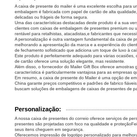
A caixa de presente do mailer é uma excelente escolha para
embalagem é fabricada com papel de cartão de alta qualidade, 
delicadas ou frágeis de forma segura.
Uma das características destacadas deste produto é a sua ve
clientes com caixas de embalagem de presentes premium ou u
rentável para retalhistas, atacadistas,e fabricantes que neces
A personalização é outra vantagem fundamental da caixa de pr
melhorando a apresentação da marca e a experiência do clien
de fechamento sofisticado que adiciona um toque de luxo à c
Este produto é perfeitamente adequado para várias ocasiões, 
de cartão oferece uma solução elegante, mas resistente.
Além disso, o fornecedor do Mailer Gift Box oferece amostr
característica é particularmente vantajosa para as empresas
Em resumo, a caixa de presente do Mailer é uma opção de emb
China garante preços competitivos e padrões de fabrico fiáv
buscam soluções de embalagens de caixas de presentes de p
Personalização:
A nossa caixa de presentes do correio oferece serviços de p
presentes são projetadas com foco na qualidade e proteçãoFei
seus itens cheguem em segurança.
Oferecemos impressão de logotipo personalizado para melhorar 