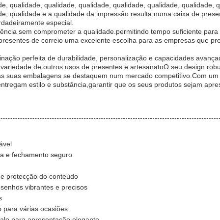
de, qualidade, qualidade, qualidade, qualidade, qualidade, qualidade, 
dade, qualidade.e a qualidade da impressão resulta numa caixa de pre
rdadeiramente especial.
ência sem comprometer a qualidade.permitindo tempo suficiente para 
de presentes de correio uma excelente escolha para as empresas que 
nação perfeita de durabilidade, personalização e capacidades avanç
ariedade de outros usos de presentes e artesanatoO seu design robus
e as suas embalagens se destaquem num mercado competitivo.Com um p
tregam estilo e substância,garantir que os seus produtos sejam apre
ável
ura e fechamento seguro
 e protecção do conteúdo
senhos vibrantes e precisos
s
 para várias ocasiões
alo para apresentação elegante