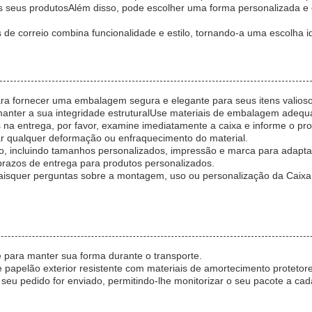
os seus produtosAlém disso, pode escolher uma forma personalizada e
 de correio combina funcionalidade e estilo, tornando-a uma escolha 
ara fornecer uma embalagem segura e elegante para seus itens valiosos
anter a sua integridade estruturalUse materiais de embalagem adequa
os na entrega, por favor, examine imediatamente a caixa e informe o
tar qualquer deformação ou enfraquecimento do material.
o, incluindo tamanhos personalizados, impressão e marca para adapta
prazos de entrega para produtos personalizados.
aisquer perguntas sobre a montagem, uso ou personalização da Caixa 
 para manter sua forma durante o transporte.
papelão exterior resistente com materiais de amortecimento protetore
seu pedido for enviado, permitindo-lhe monitorizar o seu pacote a ca