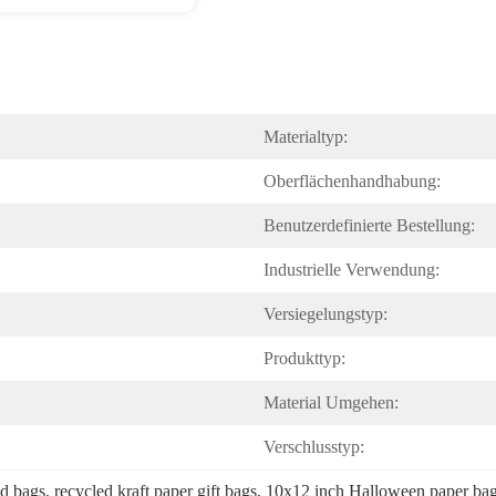
Materialtyp:
Oberflächenhandhabung:
Benutzerdefinierte Bestellung:
Industrielle Verwendung:
Versiegelungstyp:
Produkttyp:
Material Umgehen:
Verschlusstyp:
od bags
, 
recycled kraft paper gift bags
, 
10x12 inch Halloween paper ba