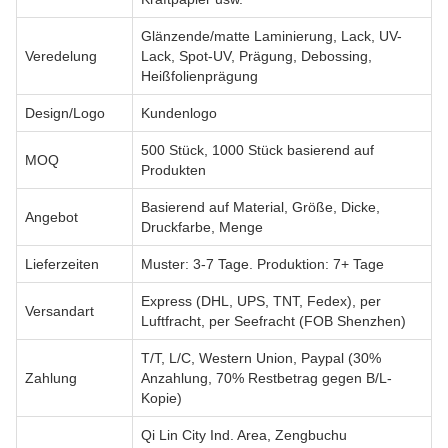
Glänzende/matte Laminierung, Lack, UV-
Veredelung
Lack, Spot-UV, Prägung, Debossing,
Heißfolienprägung
Design/Logo
Kundenlogo
500 Stück, 1000 Stück basierend auf
MOQ
Produkten
Basierend auf Material, Größe, Dicke,
Angebot
Druckfarbe, Menge
Lieferzeiten
Muster: 3-7 Tage. Produktion: 7+ Tage
Express (DHL, UPS, TNT, Fedex), per
Versandart
Luftfracht, per Seefracht (FOB Shenzhen)
T/T, L/C, Western Union, Paypal (30%
Zahlung
Anzahlung, 70% Restbetrag gegen B/L-
Kopie)
Qi Lin City Ind. Area, Zengbuchu