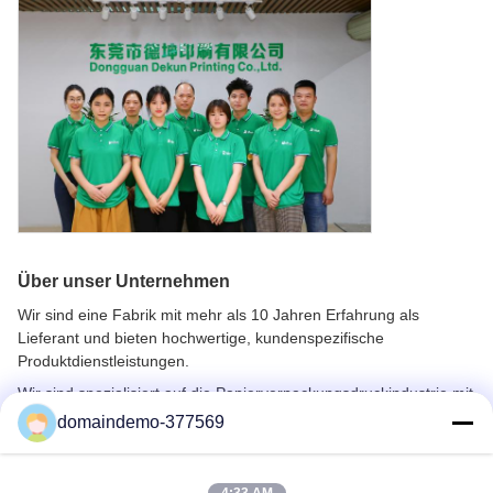
Über unser Unternehmen
Wir sind eine Fabrik mit mehr als 10 Jahren Erfahrung als
Lieferant und bieten hochwertige, kundenspezifische
Produktdienstleistungen.
Wir sind spezialisiert auf die Papierverpackungsdruckindustrie mit
fortschrittlichen Druckgeräten und einem professionellen
domaindemo-377569
technischen Team.
Wir bieten umfassende Dienstleistungen von der Druckvorstufe