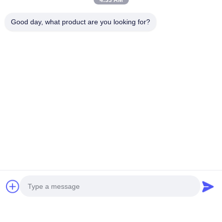
bis zur Drucknachbearbeitung für alle Arten von
4:33 AM
Papierverpackungsprodukten.
Good day, what product are you looking for?
Wir begrüßen Besuche in unserer Fabrik, um eine
Zusammenarbeit aufzubauen und Geschäftsbeziehungen zu