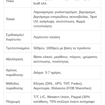
Υλικό
kraft κλπ.
Λάμιναρισμός γυαλιστερό/ματ, βερνίρισμα,
βερνίρισμα υπεριώδους ακτινοβολίας, Spot
Τελεία
UV, ανάγλυφη, αποτύπωση, θερμή
τυποποίηση
Σχεδιασμός/
Λογότυπο πελάτη
Λογότυπο
Τροποποιημένο
500pcs, 1000pcs με βάση τα προϊόντα
Βάσει υλικού, μεγέθους, πάχους, χρώματος
Αξιολόγηση
εκτύπωσης, ποσότητας
Χρόνος
Δείγμα: 3-7 ημέρες.
παράδοσης
Μέθοδος
Εξπρές (DHL, UPS, TNT, Fedex),
παράδοσης
Αεροπορία, Θάλασσα (FOB Shenzhen)
T/T, L/C, Western Union, Paypal (30%
Πληρωμή
κατάθεση, 70% ισοζύγιο έναντι αντίγραφο