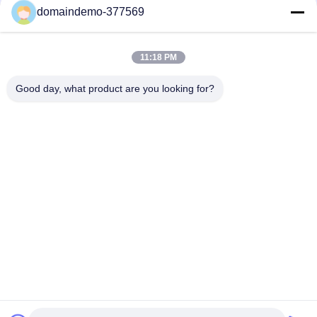
Προσφέρουμε ολοκληρωμένες υπηρεσίες από την προεκτύπωση
domaindemo-377569
έως την μεταεκτύπωση για όλους τους τύπους προϊόντων
συσκευασίας χαρτιού.
11:18 PM
Good day, what product are you looking for?
Καλωσορίζουμε τις επισκέψεις στο εργοστάσιό μας για να