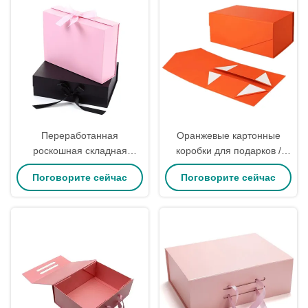
Переработанная
Оранжевые картонные
роскошная складная
коробки для подарков /
подарочная коробка из
складная коробка для
Поговорите сейчас
Поговорите сейчас
жесткого картона с
подарков с магнитным
тиснением
закрытием