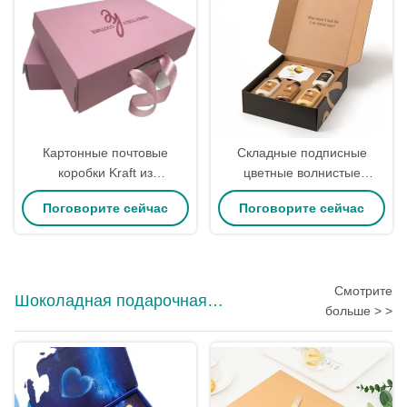
Картонные почтовые
Складные подписные
коробки Kraft из
цветные волнистые
переработанного картона с
почтовые ящики для
Поговорите сейчас
Поговорите сейчас
индивидуальной печатью
макияжа 6x4x3
для упаковки одежды
Смотрите
Шоколадная подарочная
больше > >
коробка