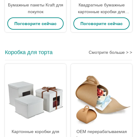
Бумажные пакеты Kraft для
Квадратные бумажные
покупок
картонные коробки для
подарков 6x6x4 дюйма для
Поговорите сейчас
Поговорите сейчас
пекарни
Коробка для торта
Смотрите больше > >
Картонные коробки для
OEM перерабатываемая