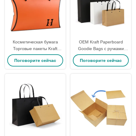
Косметическая бумага
OEM Kraft Paperboard
Торговые пакеты Kraft
Goodie Bags с ручками
пакеты в большом
розничная торговая торта
Поговорите сейчас
Поговорите сейчас
количестве