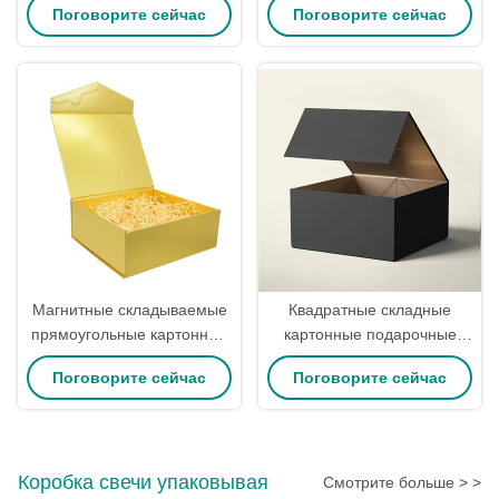
Поговорите сейчас
Поговорите сейчас
ящик / прямоугольная
складная коробка
форма картонный
картонная плоская
подарочный ящик
упаковка
Магнитные складываемые
Квадратные складные
прямоугольные картонные
картонные подарочные
складываемые коробки для
коробки с магнитной
Поговорите сейчас
Поговорите сейчас
упаковки вин для
крышкой, матовой
вечеринок
ламинацией и печатью
лаком
Коробка свечи упаковывая
Смотрите больше > >