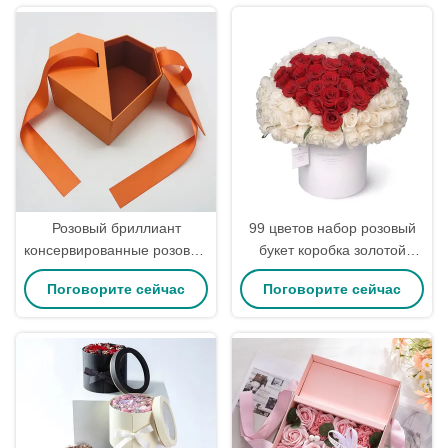
изделий, подарков,
персонализированные
Розовый бриллиант
99 цветов набор розовый
консервированные розовые
букет коробка золотой
цветы упаковки коробки
штамп логотип с круглыми
Поговорите сейчас
Поговорите сейчас
букет коробки ручной
картонами
работы