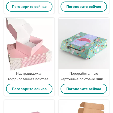
напечатанные почтовые
экологичного картона
Поговорите сейчас
Поговорите сейчас
коробки Картонные
гофрированные почтовые
коробки для платья
Настраиваемая
Переработанные
гофрированная почтовая
картонные почтовые ящики
коробка для подарков из
портфель с ручкой ленты
Поговорите сейчас
Поговорите сейчас
картонного линера
экологически чистые
печатные почтовые ящики