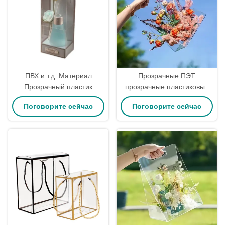
ПВХ и т.д. Материал
Прозрачные ПЭТ
Прозрачный пластик
прозрачные пластиковые
Печатная ПВХ коробка
ящики Favor сумка
Поговорите сейчас
Поговорите сейчас
дисплейная упаковка
настраиваемая ПВХ
Складка Прозрачные
коробка
пластиковые дисплейные
коробки