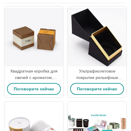
Квадратная коробка для
Ультрафиолетовое
свечей с ароматом,
покрытие рельефные
индивидуальная упаковка,
жесткие черные свечи
Поговорите сейчас
Поговорите сейчас
крафт-бумага, подарочная
упаковочная коробка с
упаковка, экологически
крышкой OEM
чистая