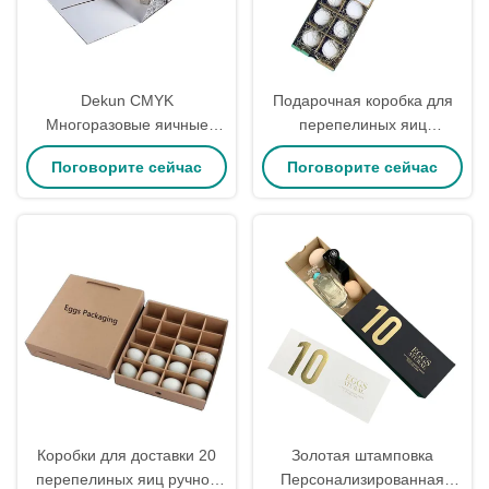
Dekun CMYK
Подарочная коробка для
Многоразовые яичные
перепелиных яиц
коробки для пасхальных
нестандартного размера,
Поговорите сейчас
Поговорите сейчас
яиц
изготовленная на заказ,
пригодная для вторичной
переработки, для фермы,
из картона
Коробки для доставки 20
Золотая штамповка
перепелиных яиц ручной
Персонализированная