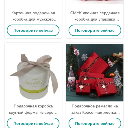
Картонная подарочная
CMYK двойная сердечная
коробка для мужского
коробка для упаковки
ремня класса люкс из
подарков в форме
Поговорите сейчас
Поговорите сейчас
жесткой ткани с матовой
картонного сердца
ламинацией,
лакированием и тиснением
Подарочная коробка
Подарочное ремесло на
круглой формы из серого
заказ Красочная жесткая
картона Pantone
бумага Рождественская
Поговорите сейчас
Поговорите сейчас
D8*H7.7CM для свадебных
коробка подарков Упаковка