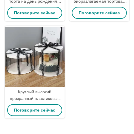
торта на день рождения в
биоразлагаемая тортовая
большом количестве
коробка Kraft Paper Bakery
Поговорите сейчас
Поговорите сейчас
Box для упаковки
кондитерских изделий
Круглый высокий
прозрачный пластиковый
одноразовый тортовый
Поговорите сейчас
подарочный ящик
прозрачный для свадьбы
день рождения