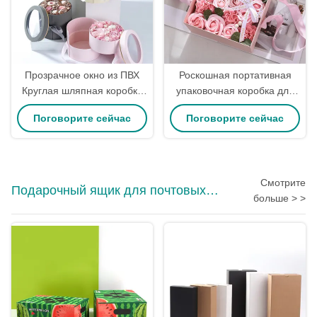
Прозрачное окно из ПВХ
Роскошная портативная
Круглая шляпная коробка
упаковочная коробка для
ко Дню матери с
цветов с лентой,
Поговорите сейчас
Поговорите сейчас
цветочным оформлением
перерабатываемая
Упаковка Матовая
коробка для цветочных
глянцевая ламинация
букетов
Смотрите
Подарочный ящик для почтовых
больше > >
отправлений