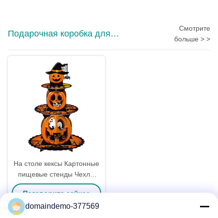
конфет, с индивидуальным
логотипом
Смотрите
Подарочная коробка для
больше > >
отображения
На столе кексы Картонные
пищевые стенды Чехлы
Хэллоуинская вечеринка
Поговорите сейчас
складной
domaindemo-377569