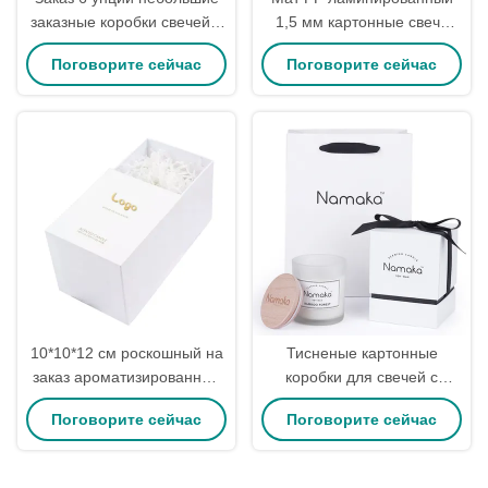
заказные коробки свечей с
1,5 мм картонные свечи
логотипом
упаковка коробка
Поговорите сейчас
Поговорите сейчас
Персонализированный
индивидуальная роскошь
личный лейбл ароматные
коробки свечей
10*10*12 см роскошный на
Тисненые картонные
заказ ароматизированный
коробки для свечей с
30cl свеча коробка трубки
логотипом, роскошные
Поговорите сейчас
Поговорите сейчас
упаковка с золотой
коробки для свечей оптом,
фольгой печать логотип
жесткие коробки для
свечей