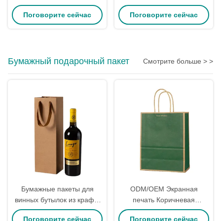
работы, пустые коричневые
яичная коробка для
Поговорите сейчас
Поговорите сейчас
картонные упаковочные
подарков Картонные
лотки, экологически чистые
яичные картонные коробки
Пасхальная целлюлоза
Складка
Бумажный подарочный пакет
Смотрите больше > >
Бумажные пакеты для
ODM/OEM Экранная
винных бутылок из крафт-
печать Коричневая
бумаги с ручками-
бумажная сумочка Kraft
Поговорите сейчас
Поговорите сейчас