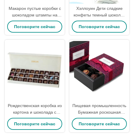
Макарон пустые коробки с
Хэллоуин Дети сладкие
шоколадом штампы на
конфеты темный шоколад
заказ коробка с шоколадом
Подарочная коробка
Поговорите сейчас
Поговорите сейчас
на День святого Валентина
Трюфельные коробки
оптовая упаковка
Рождественская коробка из
Пищевая промышленность
картона и шоколада с
Бумажная роскошная
магнитной застежкой
шоколадная подарочная
Поговорите сейчас
Поговорите сейчас
коробка для конечной
упаковки Рождественские