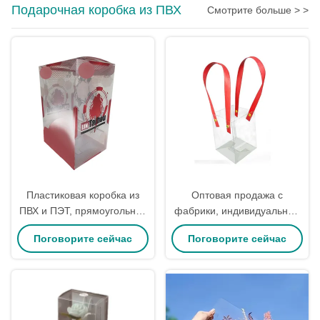
Подарочная коробка из ПВХ
Смотрите больше > >
Пластиковая коробка из
Оптовая продажа с
ПВХ и ПЭТ, прямоугольная
фабрики, индивидуальные
пластиковая подарочная
простые прозрачные
Поговорите сейчас
Поговорите сейчас
коробка, подходит для
сумки-тоут из ПВХ,
подарков, прозрачная
подарочные пакеты,
демонстрационная
пластиковые упаковочные
упаковочная коробка
пакеты с ручкой