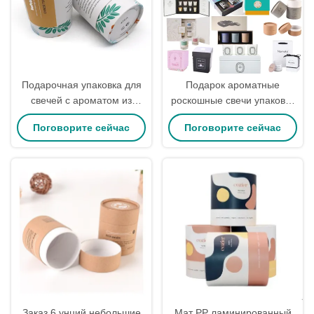
Подарочная упаковка для
Подарок ароматные
свечей с ароматом из
роскошные свечи упаковка
перерабатываемых
коробки ODM картонная
Поговорите сейчас
Поговорите сейчас
материалов / Жесткая
подкладка в большом
тубусная упаковка для
количестве
свечей, банка 8 унций
Заказ 6 унций небольшие
Мат PP ламинированный