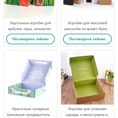
Картонные коробки для
Коробки для массовой
арбузов, груш, ананасов и
рассылки из крафт-бумаги
оранжевых
Indestructo, складные, для
Поговорите сейчас
Поговорите сейчас
отправки нижнего белья и
носков
Красочные складные
Коробки для упаковки
бумажные предварительно
одежды и аксессуаров из