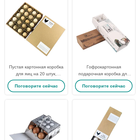
Пустая картонная коробка
Гофрокартонная
для яиц на 20 штук,
подарочная коробка для
многоразовая, коричневый
пасхальных яиц, картонные
Поговорите сейчас
Поговорите сейчас
картон, бумага, печать по
коробки для упаковки
заказу
продуктов, 18 штук