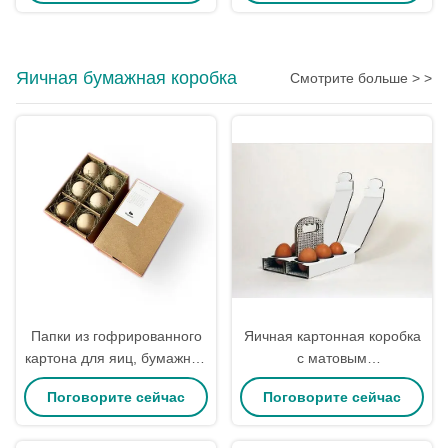
сувениров, декора,
с лентой
индивидуальный заказ
Яичная бумажная коробка
Смотрите больше > >
Папки из гофрированного
Яичная картонная коробка
картона для яиц, бумажная
с матовым
коробка коричневого цвета
ламинированием, упаковка
Поговорите сейчас
Поговорите сейчас
CMYK с разделителем
оптом, экологически
чистая, пригодная для
переработки