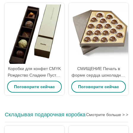
конфетные подарочные
коробки
Коробки для конфет CMYK
СМИЩЕНИЕ Печать в
Рождество Сладкие Пустые
форме сердца шоколадная
Ассорти Шоколадные
коробка на заказ
Поговорите сейчас
Поговорите сейчас
Картонные Праздничные
роскошная красочная
Коробки для Конфет
жесткость
Складывая подарочная коробка
Смотрите больше > >