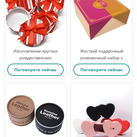
Изготовление круглых
Жесткий подарочный
рождественских
упаковочный набор с
подарочных коробок с
двойной дверцей для
Поговорите сейчас
Поговорите сейчас
крышками, набор из 4 штук,
изысканной косметики для
красные и белые, для
женщин
конфет и печенья