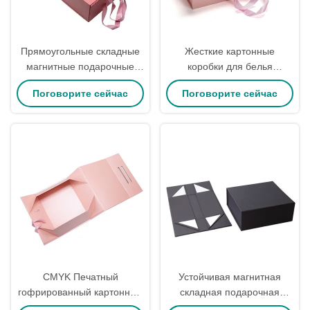
Прямоугольные складные
Жесткие картонные
магнитные подарочные
коробки для белья
коробки из картона оптом,
Складная подарочная
Поговорите сейчас
Поговорите сейчас
складная подарочная
коробка Складные
коробка
магнитные подарочные
коробки
CMYK Печатный
Устойчивая магнитная
гофрированный картонный
складная подарочная
складный подарочный
коробка черная бумажная