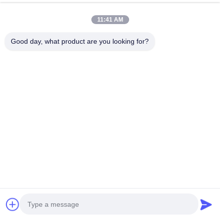
11:41 AM
Good day, what product are you looking for?
Быстрый контакт
Адрес
Телефон
0086-13925890295
Электронная почта
samson@dekunys.com
Наш бюллетень
Подпишитесь на нашу информационную рассылку для
получения скидок и прочего.