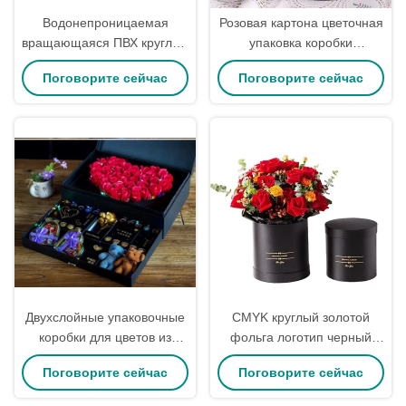
Водонепроницаемая
Розовая картона цветочная
вращающаяся ПВХ круглые
упаковка коробки
цветочные упаковки
индивидуальные
Поговорите сейчас
Поговорите сейчас
коробки Вечная роза
промышленные подарки
подарочная упаковка
ремесла для Дня матери
двойной слой 17 * 20CM
Двухслойные упаковочные
CMYK круглый золотой
коробки для цветов из
фольга логотип черный
картона, коробка для
цветочный шляпа коробка
Поговорите сейчас
Поговорите сейчас
букетов флориста,
ручной работы для
упаковка для ювелирных
упаковки свежих цветов