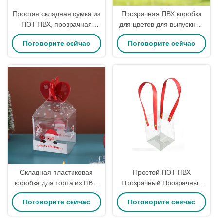
Простая складная сумка из
Прозрачная ПВХ коробка
ПЭТ ПВХ, прозрачная
для цветов для выпускных
пластиковая коробка из
букетов, прозрачная
Поговорите сейчас
Поговорите сейчас
ПВХ для подарков с ручкой
упаковка
Складная пластиковая
Простой ПЭТ ПВХ
коробка для торта из ПВХ,
Прозрачный Прозрачный
прозрачная подарочная
ПВХ Подарочные коробки
Поговорите сейчас
Поговорите сейчас
коробка из ПЭТ для
Тоте мешок Пластиковая
рождественских яблок,
упаковка