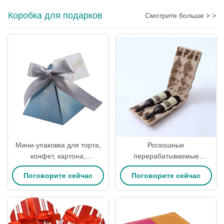
Коробка для подарков
Смотрите больше > >
Мини-упаковка для торта,
Роскошные
конфет, картона,
перерабатываемые
подарочные коробки для
красочные коробки и
Поговорите сейчас
Поговорите сейчас
вечеринки, свадебные
вкладыши для
сувенирные коробки,
транспортировки винных
роскошное прикосновение
бутылок с логотипом