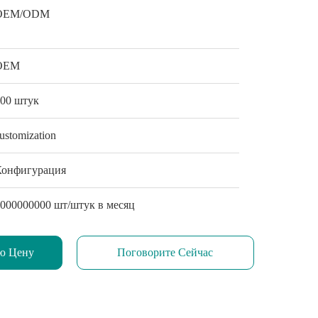
OEM/ODM
OEM
200 штук
ustomization
Конфигурация
1000000000 шт/штук в месяц
ю Цену
Поговорите Сейчас