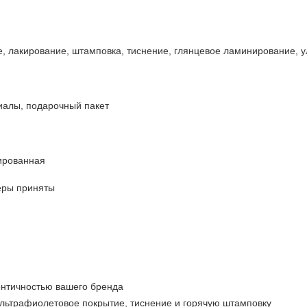
 лакирование, штамповка, тиснение, глянцевое ламинирование, у
алы, подарочный пакет
ированная
еры приняты
ентичностью вашего бренда
ультрафиолетовое покрытие, тиснение и горячую штамповку