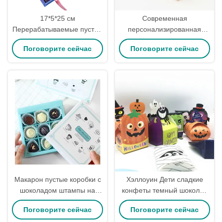
17*5*25 см
Современная
Перерабатываемые пустые
персонализированная
коробки для шоколада,
подарочная коробка
Поговорите сейчас
Поговорите сейчас
выдвижные картонные
трюфельного шоколада из
перегородки
картона с выдвижным
ящиком, CMYK печать
Макарон пустые коробки с
Хэллоуин Дети сладкие
шоколадом штампы на
конфеты темный шоколад
заказ коробка с шоколадом
Подарочная коробка
Поговорите сейчас
Поговорите сейчас
на День святого Валентина
Трюфельные коробки