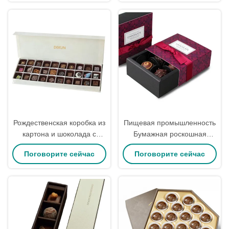
оптовая упаковка
Рождественская коробка из
Пищевая промышленность
картона и шоколада с
Бумажная роскошная
магнитной застежкой
шоколадная подарочная
Поговорите сейчас
Поговорите сейчас
коробка для конечной
упаковки Рождественские
конфетные подарочные
коробки