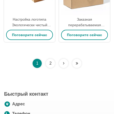
Настройка логотипа
Заказная
Экологически чистый
перерабатываемая
бумажный почтовый ящик
коробка для упаковки
Поговорите сейчас
Поговорите сейчас
15*15*5 см для упаковки
фруктов из гофрированной
одежды
бумаги толщиной 3 мм для
пищи
1
2
Быстрый контакт
Адрес
Телефон