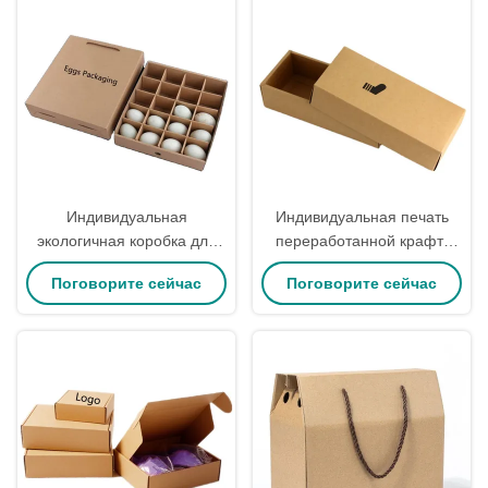
упаковка
Индивидуальная
Индивидуальная печать
экологичная коробка для
переработанной крафт-
20 перепелиных яиц с
бумаги коробки для
Поговорите сейчас
Поговорите сейчас
ручкой - коричневая
упаковки носков с
гофрированная картонная
минимальным заказом 500
коробка для упаковки
шт.