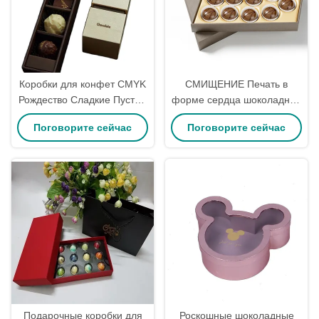
Коробки для конфет CMYK
СМИЩЕНИЕ Печать в
Рождество Сладкие Пустые
форме сердца шоколадная
Ассорти Шоколадные
коробка на заказ
Поговорите сейчас
Поговорите сейчас
Картонные Праздничные
роскошная красочная
Коробки для Конфет
жесткость
Подарочные коробки для
Роскошные шоколадные