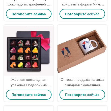
шоколадных трюфелей из
конфеты в форме Микки
картона ODM Bonbon с
Мауса для мамы на День
Поговорите сейчас
Поговорите сейчас
пластиковой вставкой
Святого Валентина.
Жесткая шоколадная
Оптовая продажа на заказ
упаковка Подарочные
складная скользящая
коробки с разделителями и
прямоугольная подарочная
Поговорите сейчас
Поговорите сейчас
индивидуальным дизайном
чашка для кофе упаковка
Pantone
коробка из крафт-бумаги с
ящиком экологическая