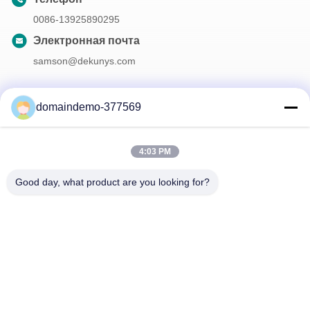
0086-13925890295
Электронная почта
samson@dekunys.com
domaindemo-377569
Наш бюллетень
Подпишитесь на нашу информационную рассылку для
4:03 PM
получения скидок и прочего.
Good day, what product are you looking for?
Свяжитесь С Нами