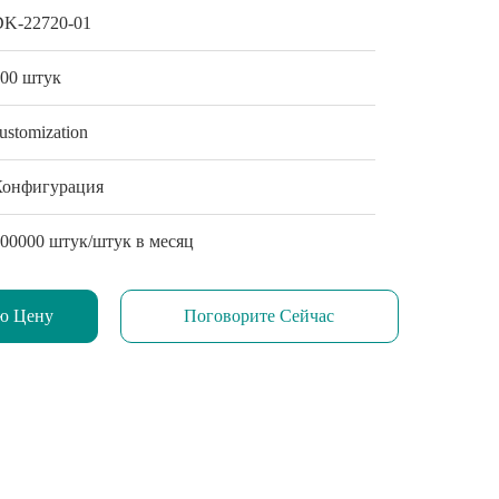
DK-22720-01
500 штук
ustomization
Конфигурация
00000 штук/штук в месяц
ю Цену
Поговорите Сейчас