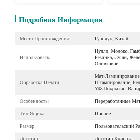
Подробная Информация
Место Происхождения:
Гуандун, Китай
Нудли, Молоко, Гамб
Использовать:
Резинка, Суши, Желе,
Оливковое 
Мат-Ламинирование,
Обработка Печати:
Штампирование, Рель
УФ-Покрытие, Вани
Особенность:
Переработанные Ма
Тип Ящика:
Прочие
Размер:
Пользовательский Р
Логотип:
Логотип Клиента