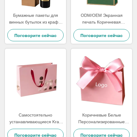
Бумажные пакеты для
ODM/OEM Экранная
винных бутылок из крафт-
печать Коричневая
бумаги с ручками-
бумажная сумочка Kraft
завязками, пригодные для
Поговорите сейчас
Поговорите сейчас
Сумочки подарки
переработки, с покрытием
и матовой ламинацией
Самостоятельно
Коричневые Белые
устанавливающиеся Kraft
Персонализированные
рождественские
Бумажные Пакеты
Поговорите сейчас
подарочные пакеты
Переработанные Крафт-
Поговорите сейчас