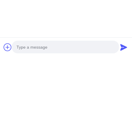
Photo
Video Call
Audio Call